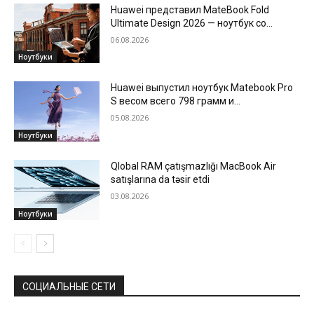
Huawei представил MateBook Fold
Ultimate Design 2026 — ноутбук со
складным экраном
06.08.2026
Ноутбуки
Huawei выпустил ноутбук Matebook Pro
S весом всего 798 грамм и
автономностью до 18 часов
05.08.2026
Ноутбуки
Qlobal RAM çatışmazlığı MacBook Air
satışlarına da təsir etdi
03.08.2026
Ноутбуки
СОЦИАЛЬНЫЕ СЕТИ