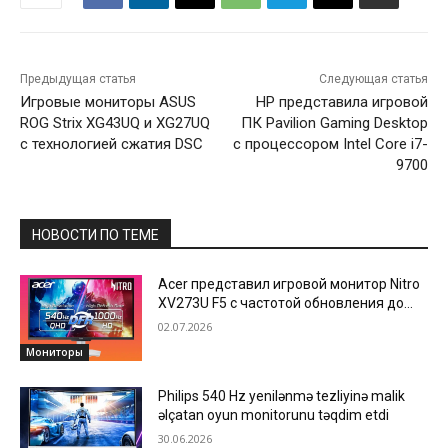
Предыдущая статья
Следующая статья
Игровые мониторы ASUS
HP представила игровой
ROG Strix XG43UQ и XG27UQ
ПК Pavilion Gaming Desktop
с технологией сжатия DSC
с процессором Intel Core i7-
9700
НОВОСТИ ПО ТЕМЕ
Acer представил игровой монитор Nitro
XV273U F5 с частотой обновления до
1000 Hz
02.07.2026
Мониторы
Philips 540 Hz yenilənmə tezliyinə malik
əlçatan oyun monitorunu təqdim etdi
30.06.2026