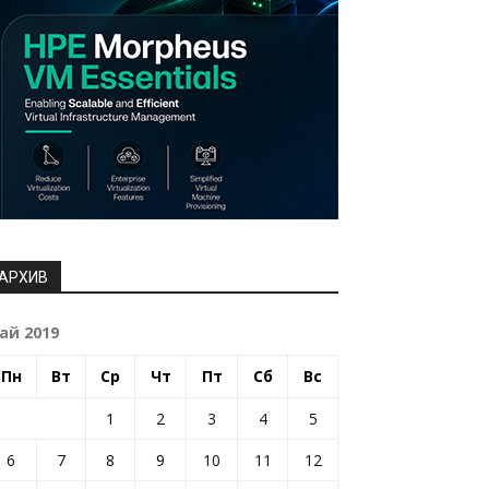
АРХИВ
ай 2019
Пн
Вт
Ср
Чт
Пт
Сб
Вс
1
2
3
4
5
6
7
8
9
10
11
12