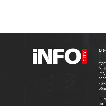
О 
Жур
Азер
Реда
соде
испо
обяз
ISSN
Пиш