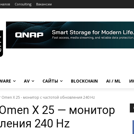
рналов
Consulting
Вакансии
WARE
AV
САЙТЫ
BLOCKCHAIN
AI / ML
И
 Omen X 25 - монитор с частотой обновления 240 Hz
Omen X 25 — монитор
вления 240 Hz