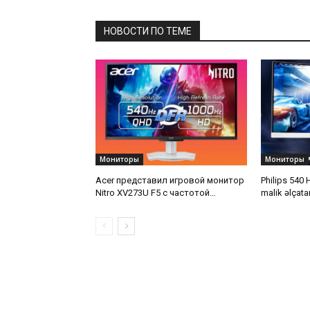
НОВОСТИ ПО ТЕМЕ
Мониторы
Мониторы
Acer представил игровой монитор
Philips 540 
Nitro XV273U F5 с частотой
malik əlçat
обновления до 1000 Hz
təqdim etdi