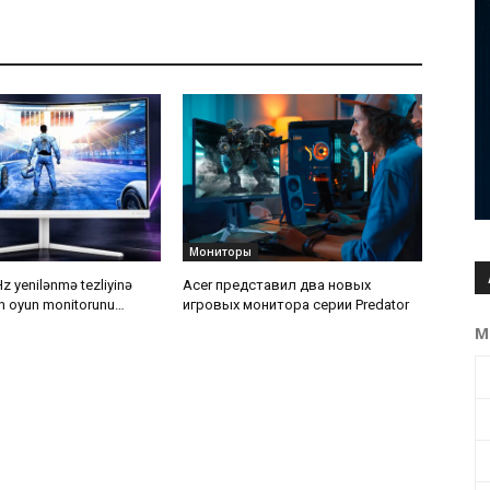
Мониторы
Hz yenilənmə tezliyinə
Acer представил два новых
an oyun monitorunu
игровых монитора серии Predator
М