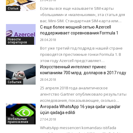
связана с...
Если вы все еще называете SIM-карты
Статьи
«большими» и «маленькими», эта статья для
вас. Mini-SIM. Стандартная SIM-карта или
mini-SIM имеет размер 25 x 15 x 76...
С еще более мощной сетью Azercell
поддерживает соревнования Formula 1
Новости
28.04.2018
операторов
Вот уже третий год подряд в нашей стране
проводятся престижные гонки Formula 1. В
этом году Azercell представляет
высококачественную систему мобильной
Искусственный интеллект принес
связи для всех...
компаниям 700 млрд. долларов в 2017 году
28.04.2018
События
25 апреля 2018 года аналитическое
агентство Gartner опубликовало результаты
исследования, показывающие, сколько
компании в мире заработали денег
Avropada WhatsApp 16 yaşa qədər uşaqlar
благодаря использованию технологий
üçün qadağa edildi
искусственного интеллекта. Эксперты
Мобильные
27.04.2018
приложения
оценили коммерческую...
WhatsApp messenceri komandası istifadə