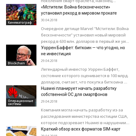
поколения смарт-браслета, наконец
опубликовала первое официальное
«Мстители: Война бесконечности»
изображение устройства. Конечно, мы уже
установил рекорд в мировом прокате
видели аксессуар на руке директора...
30.04.2018
Кинематограф
Очередное детище Marvel "Мстители: Война
бесконечности" установил новый мировой
рекорд в 630 млн. долларов в первый же уик-
энд после премьеры фильма. Ранее рекорд
Уоррен Баффет: биткоин — что угодно, но
по кассовым сборам принадлежал фильму...
не инвестиция
29.04.2018
Blockchain
Легендарный инвестор Уоррен Баффет,
состояние которого оценивается в 100 млрд.
долларов, считает, что покупка биткоина —
не инвестирование, а скорее спекуляция или
Huawei планирует начать разработку
даже азартная...
собственной ОС для смартфонов
Операционные
29.04.2018
системы
Компания могла начать разработку из-за
расследования министерства юстиции США,
которое подозревает Huawei в нарушении
санкционного режима, действующего в
Краткий обзор всех форматов SIM-карт
отношении Ирана. Huawei, вероятно,
29.04.2018