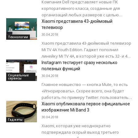
Компания Dell представляет новые ПК
корпоративного класса, созданные для
организаций любых размеров с целью
помочь им достичь этого важного баланса.
Xiaomi представила 43-дюймовый
Компьютеры Dell для бизнеса...
телевизор
30.04.2018
Технологии
Xiaomi представила 43-дюймовый телевизор
Mi TV 4A Youth Edition. Гаджет пополнил
линейку Mi TV 4A, в которой уже есть 32- и 42-
дюймовая модели. Самый...
Instagram тестирует сразу несколько
полезных функций
Социальные
30.04.2018
сервисы
Главное новшество — кнопка Mute, то есть
«Игнорировать». Скорее всего, она будет
работать по примеру Twitter: пользователь
сможет «отключить» в ленте публикации
Xiaomi опубликовала первое официальное
определенного друга....
изображение Mi Band 3
30.04.2018
Гаджеты
Xiaomi, которая уже неоднократно
подтверждала скорый выход третьего