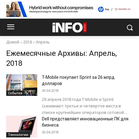
Домой
2018
Апрель
Ежемесячные Архивы: Апрель,
2018
T-Mobile покупает Sprint за 26 млрд.
долларов
30.04.2018
События
29 апреля 2018 года T-Mobile и Sprint
(занимают третье и четвертое места в
списке крупнейших операторов сотовой
связи США) официально объявили о слиянии.
Dell представляет инновационные ПК для
Это...
бизнеса
30.04.2018
Технологии