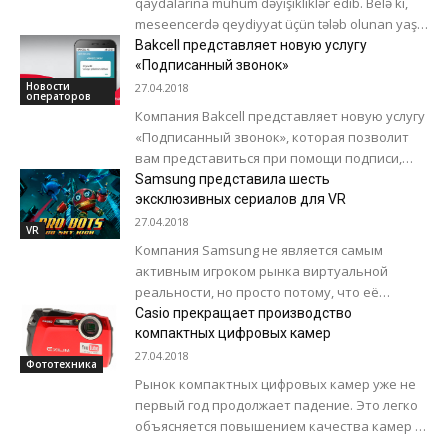
qaydalarına mühüm dəyişikliklər edib. Belə ki,
meseencerdə qeydiyyat üçün tələb olunan yaş
həddi qaldırılıb. Avropa Birliyi ərazisində 16 yaşa
Bakcell представляет новую услугу
qədər...
«Подписанный звонок»
Новости
27.04.2018
операторов
Компания Bakcell представляет новую услугу
«Подписанный звонок», которая позволит
вам представиться при помощи подписи,
даже если ваш номер не записан в адресной
Samsung представила шесть
книге вызываемого...
эксклюзивных сериалов для VR
27.04.2018
VR
Компания Samsung не является самым
активным игроком рынка виртуальной
реальности, но просто потому, что её
смартфоны самые распространённые в
Casio прекращает производство
мире, гарнитур VR, предназначенных для...
компактных цифровых камер
27.04.2018
Фототехника
Рынок компактных цифровых камер уже не
первый год продолжает падение. Это легко
объясняется повышением качества камер у
смартфонов. Поэтому компании постепенно