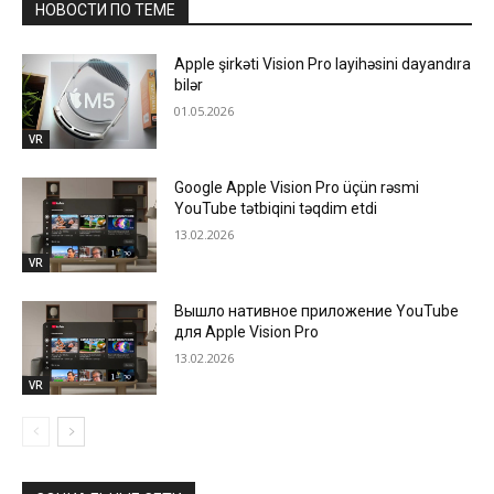
НОВОСТИ ПО ТЕМЕ
Apple şirkəti Vision Pro layihəsini dayandıra
bilər
01.05.2026
VR
Google Apple Vision Pro üçün rəsmi
YouTube tətbiqini təqdim etdi
13.02.2026
VR
Вышло нативное приложение YouTube
для Apple Vision Pro
13.02.2026
VR