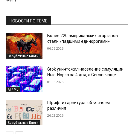
Wi-Fi
НОВОСТИ ПО ТЕМЕ
Более 220 американских стартапов
стали «падшими единорогами»
06.06.2026
Зарубежные Блоги
Grok уничтожил население симуляции
Нью-Йорка за 4 дня, а Gemini чаще
всего применял насилие
01.06.2026
AI / ML
Шрифт и гарнитура: объясняем
различия
26.02.2026
Зарубежные Блоги