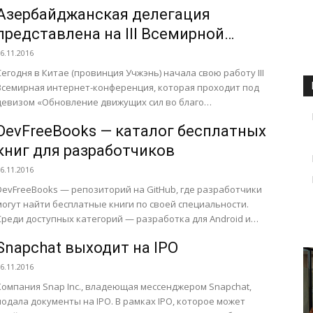
üçün müraciətin və sənədlərin...
Азербайджанская делегация
представлена на III Всемирной
интернет-конференции
6.11.2016
Сегодня в Китае (провинция Учжэнь) начала свою работу III
Всемирная интернет-конференция, которая проходит под
девизом «Обновление движущих сил во благо
человечества: формирование в киберпространстве...
DevFreeBooks — каталог бесплатных
книг для разработчиков
6.11.2016
DevFreeBooks — репозиторий на GitHub, где разработчики
могут найти бесплатные книги по своей специальности.
Среди доступных категорий — разработка для Android и
iOS, программирование на...
Snapchat выходит на IPO
6.11.2016
Компания Snap Inc., владеющая мессенджером Snapchat,
одала документы на IPO. В рамках IPO, которое может