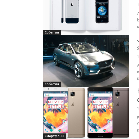
1
События
1
на
События
1
Смартфоны