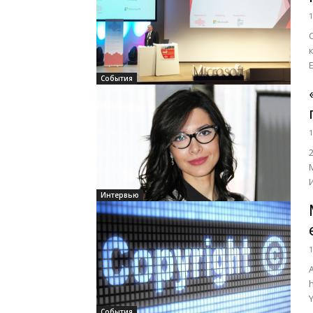
1
События
1
Интервью
1
События