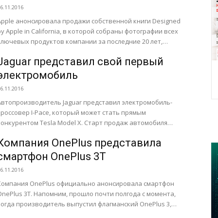
6.11.2016
Apple анонсировала продажи собственной книги Designed
by Apple in California, в которой собраны фотографии всех
ключевых продуктов компании за последние 20 лет,
начиная от...
Jaguar представил свой первый
электромобиль
6.11.2016
Автопроизводитель Jaguar представил электромобиль-
кроссовер I-Pace, который может стать прямым
конкурентом Tesla Model X. Старт продаж автомобиля
мечен на 2018 год. Предполагается, что I-Pace сможет
Компания OnePlus представила
проехать...
смартфон OnePlus 3T
6.11.2016
Компания OnePlus официально анонсировала смартфон
OnePlus 3T. Напомним, прошло почти полгода с момента,
когда производитель выпустил флагманский OnePlus 3,
поэтому он решил идти в ногу...