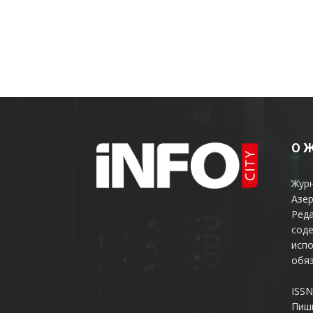
О 
Жур
Азер
Реда
соде
испо
обяз
ISSN
Пиш