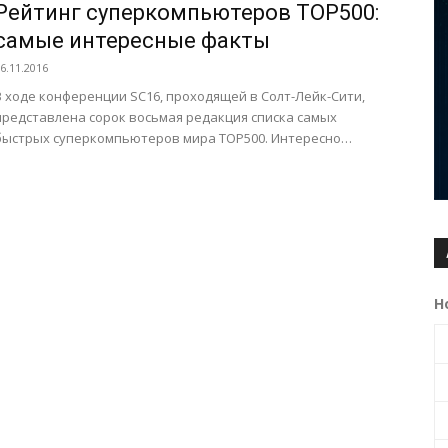
Рейтинг суперкомпьютеров TOP500:
самые интересные факты
6.11.2016
В ходе конференции SC16, проходящей в Солт-Лейк-Сити,
представлена сорок восьмая редакция списка самых
быстрых суперкомпьютеров мира TOP500. Интересно
наблюдать за сражением двух лидеров отрасли...
Н