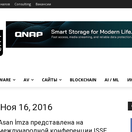
рналов
Consulting
Вакансии
WARE
AV
САЙТЫ
BLOCKCHAIN
AI / ML
И
Ноя 16, 2016
Asan İmza представлена на
международной конференции ISSE в