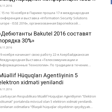
Париже
6.11.2016
C 15 по 16 ноября в Париже прошла 17-я международная
конференция и выставка «Information Security Solutions
Europe - ISSE 2016», организованная Европейской
Ассоциацией по...
«Дебютанты Bakutel 2016 составят
порядка 30%»
6.11.2016
29 ноября начинает свою работу 22-я Азербайджанская
Международная Выставка «Телекоммуникации и
Информационные Технологии». По традиции в течение
четырех дней экспозиция выставки охватит такие
Müəllif Hüquqları Agentliyinin 5
сегменты...
elektron xidməti yeniləndi
6.11.2016
Azərbaycan Respublikası Müəllif Hüquqları Agentliyinin “Elektron
hökumət” portalında mövcud olan 5 elektron xidməti yenilənib.
Yenilənən xidmətlərə “Əlaqəli hüquqlar obyektinin qeydiyyatı