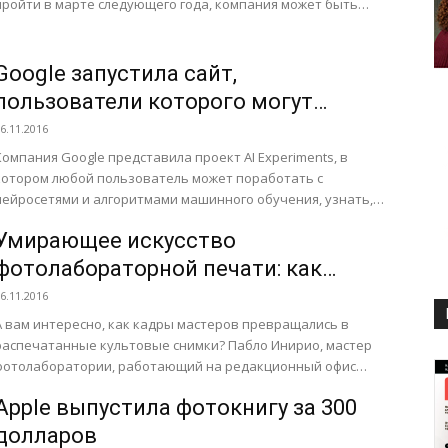
пройти в марте следующего года, компания может быть
оценена в...
Google запустила сайт,
пользователи которого могут
поэкспериментировать с
6.11.2016
нейронными сетями
Компания Google представила проект AI Experiments, в
котором любой пользователь может поработать с
нейросетями и алгоритмами машинного обучения, узнать,
что они умеют делать и...
Умирающее искусство
фотолабораторной печати: как
редактировали культовые снимки
6.11.2016
без фотошопа
А вам интересно, как кадры мастеров превращались в
распечатанные культовые снимки? Пабло Инирио, мастер
фотолаборатории, работающий на редакционный офис
Magnum Photos в Нью-Йорке, лично...
Apple выпустила фотокнигу за 300
долларов