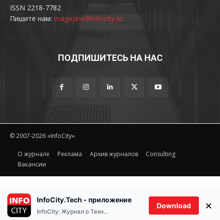
ISSN 2218-7782
Пишите нам:
magazine@infocity.az
ПОДПИШИТЕСЬ НА НАС
© 2007-2026 «InfoCity»
O журнале
Реклама
Архив журналов
Consulting
Вакансии
InfoCity.Tech - приложение
×
Download
InfoCity: Журнал о Технологиях
Ethereum(ETH)
Tether(US
%
$1,901.62
-0.20%