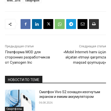
MWC 2016
смартфон
Предыдущая статья
Следующая статья
Платформа MOD для
«Mobil İnterneti hamı üçün
сторонних разработчиков
əlçatan etməyi qarşımıza
от Cyanogen Inc
məqsəd qoymuşuq»
НОВОСТИ ПО ТЕМЕ
Сматфон Vivo S2 оснащен изогнутым
экраном и емким аккумулятором
06.08.2026
Смартфоны