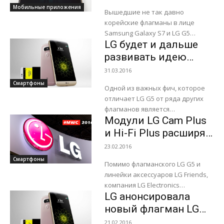
владельцам Android-
Мобильные приложения
составит...
Вышедшие не так давно
аппаратов
корейские флагманы в лице
Samsung Galaxy S7 и LG G5
LG будет и дальше
обладают рядом ключевых
особенностей, одна из которых
развивать идею
доступна как владельцам...
модульных
31.03.2016
смартфонов
Смартфоны
Одной из важных фич, которое
отличает LG G5 от ряда других
флагманов является
Модули LG Cam Plus
специальный слот под
названием Magic Slot. С его
и Hi-Fi Plus расширят
помощью владельцы
возможности LG G5
23.02.2016
флагманского...
Смартфоны
Помимо флагманского LG G5 и
линейки аксессуаров LG Friends,
компания LG Electronics
LG анонсировала
представила на открытии
выставки MWC 2016, которая
новый флагман LG
проходит в Барселоне с 22 по 25...
G5
21.02.2016