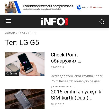
Домой
Теги
LG G5
Тег:
LG G5
Check Point
обнаружил
уязвимости
15.05.2018
смартфонов LG
События
Исследовательская группа Check
Point Research обнаружила две
уязвимости в
2016-cı ilin ən yaxşı iki
предустановленной
виртуальной клавиатуре
SIM-kartlı (Dual)
флагманских смартфонов LG
smartfonları
28.11.2016
(LGEIME). Специалисты Check Point