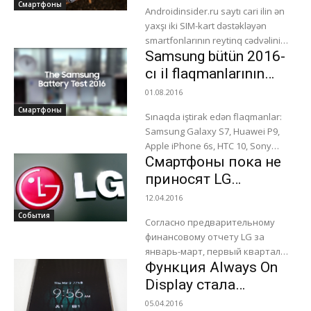
Смартфоны
подтвердили наличие
Androidinsider.ru saytı cari ilin ən
уязвимости, протестировав
yaxşı iki SIM-kart dəstəkləyən
флагманские...
smartfonlarının reytinq cədvəlini
Samsung bütün 2016-
tərtib edib. Reytinqdə ilk pillədə
Samsung Galaxy S7 və Galaxy S7
cı il flaqmanlarının
edge...
batareya gücünü
01.08.2016
müqayisə edib (video)
Смартфоны
Sınaqda iştirak edən flaqmanlar:
Samsung Galaxy S7, Huawei P9,
Apple iPhone 6s, HTC 10, Sony
Смартфоны пока не
Xperia X, LG G5 və Samsung Galaxy
S7 edge....
приносят LG
прибыли
12.04.2016
События
Согласно предварительному
финансовому отчету LG за
январь-март, первый квартал
Функция Always On
2016 года стал для корейской
компании самым успешным за
Display стала
последние несколько лет.
доступна всем
05.04.2016
Операционная прибыль