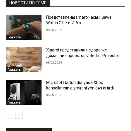
НОВОСТИ ПО ТЕМЕ
Представлены smart-часы Huawei
Watch GT 7 и 7 Pro
05.08.2026
Гаджеты
Xiaomi представила недорогие
домашние проекторы Redmi Projector 5
и 5 Pro
05.08.2026
Гаджеты
Microsoft bütün dünyada Xbox
konsollarının qiymətini yenidən artırdı
05.08.2026
Гаджеты