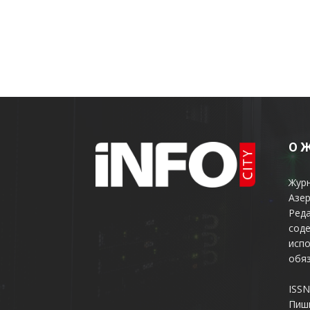
О 
Жур
Азер
Реда
соде
испо
обяз
ISSN
Пиш