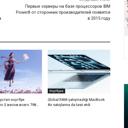
Первые серверы на базе процессоров IBM
Power8 от сторонних производителей появятся
а
в 2015 году
Ноутбуки
устил ноутбук
Qlobal RAM çatışmazlığı MacBook
ro S весом всего 798
Air satışlarına da təsir etdi
тономностью до 18