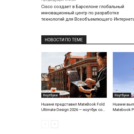
Cisco создает в Барселоне глобальный
инновационный центр по разработке
технологий для Всеобъемлющего Интернет
НОВОСТИ ПО ТЕМЕ
Ноутбуки
Ноутбуки
Huawei представил MateBook Fold
Huawei вып
Ultimate Design 2026 — ноутбук со
Matebook P
складным экраном
грамм и ав
часов