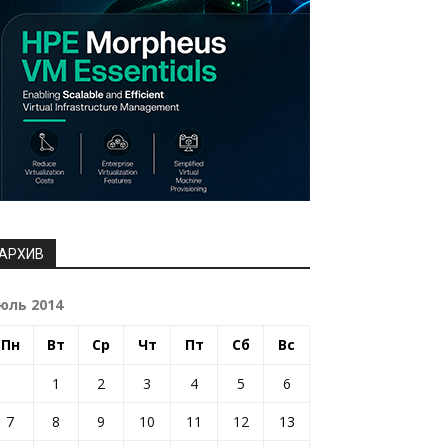
АРХИВ
юль 2014
Пн
Вт
Ср
Чт
Пт
Сб
Вс
1
2
3
4
5
6
7
8
9
10
11
12
13