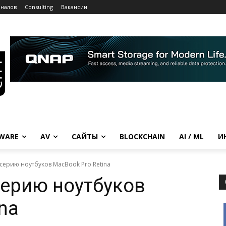
рналов
Consulting
Вакансии
WARE
AV
САЙТЫ
BLOCKCHAIN
AI / ML
И
серию ноутбуков MacBook Pro Retina
серию ноутбуков
na