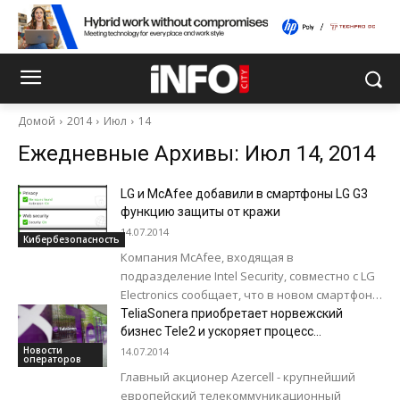
Домой
2014
Июл
14
Ежедневные Архивы: Июл 14, 2014
LG и McAfee добавили в смартфоны LG G3
функцию защиты от кражи
14.07.2014
Кибербезопасность
Компания McAfee, входящая в
подразделение Intel Security, совместно с LG
Electronics сообщает, что в новом смартфоне
LG G3 предустановлен антивирус McAfee
TeliaSonera приобретает норвежский
Mobile Security с...
бизнес Tele2 и ускоряет процесс
развертывания 4G по всей стране
Новости
14.07.2014
операторов
Главный акционер Azercell - крупнейший
европейский телекоммуникационный