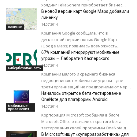
холдинг TeliaSonera приобретает бизнес
Tele2 в Норвегии. Компания также обязуется
В новой версии карт Google Maps добавили
охватить 98% населения сетью 4G к 2016...
линейку
14.07.2014
Новинки
Компания Google сообщила, что в
десктопной версии новых Google Карт
(Google Maps) появилась возможность
измерять расстояния между двумя и более
67% компаний игнорируют мобильные
точками. Чтобы измерить расстояние,
угрозы — Лаборатия Касперского
потребуется...
14.07.2014
Кибербезопасность
Компании малого и среднего бизнеса
недооценивают мобильные угрозы – две
трети организаций не предпринимают мер
для защиты смартфонов сотрудников. Об
Началось открытое бета-тестирование
этом говорят результаты исследования,...
OneNote для платформы Android
Мобильные
14.07.2014
приложения
Корпорация Microsoft сообщила в блоге
Microsoft Office о начале открытого бета-
тестирования своей программы OneNote для
Android. Да, OneNote уже доступна для
В Microsoft ищут «суперразработчика» для