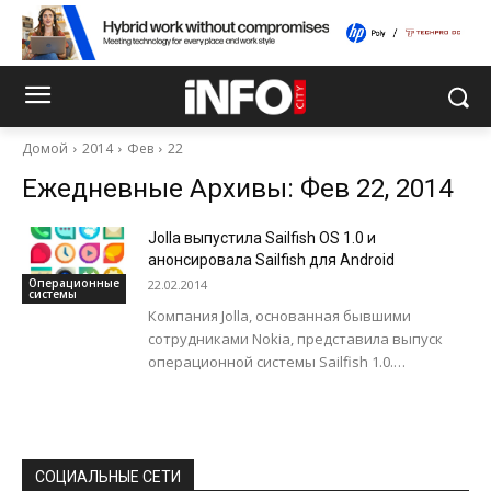
Домой
2014
Фев
22
Ежедневные Архивы: Фев 22, 2014
Jolla выпустила Sailfish OS 1.0 и
анонсировала Sailfish для Android
Операционные
22.02.2014
системы
Компания Jolla, основанная бывшими
сотрудниками Nokia, представила выпуск
операционной системы Sailfish 1.0.
Платформа готова для повсеместного
распространения и в скором времени можно
ожидать появления...
СОЦИАЛЬНЫЕ СЕТИ