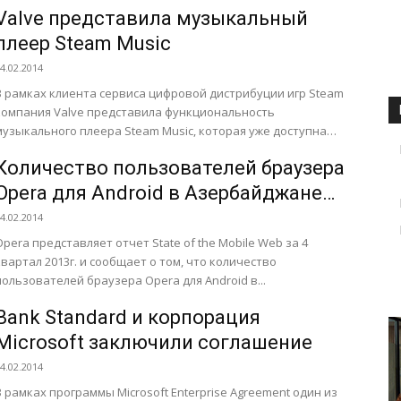
— в первый день выставки...
Valve представила музыкальный
плеер Steam Music
4.02.2014
В рамках клиента сервиса цифровой дистрибуции игр Steam
компания Valve представила функциональность
музыкального плеера Steam Music, которая уже доступна
для бета-тестеров. Для того, чтобы принять...
Количество пользователей браузера
Opera для Android в Азербайджане
за квартал выросло на 81%
4.02.2014
Opera представляет отчет State of the Mobile Web за 4
квартал 2013г. и сообщает о том, что количество
пользователей браузера Opera для Android в...
Bank Standard и корпорация
Microsoft заключили соглашение
4.02.2014
В рамках программы Microsoft Enterprise Agreement один из