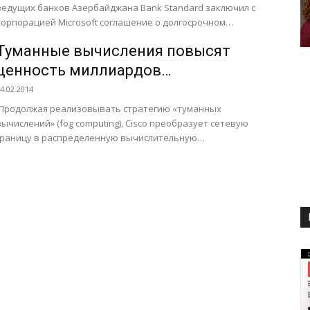
ведущих банков Азербайджана Bank Standard заключил с
корпорацией Microsoft соглашение о долгосрочном
сотрудничестве. По условиям договора...
Туманные вычисления повысят
ценность миллиардов
подключенных устройств
4.02.2014
Продолжая реализовывать стратегию «туманных
вычислений» (fog computing), Cisco преобразует сетевую
границу в распределенную вычислительную
инфраструктуру для приложений, работающих с
миллиардами устройств, уже подключенных к...