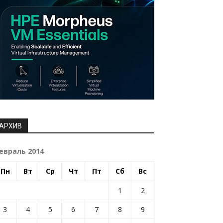
АРХИВ
евраль 2014
Пн
Вт
Ср
Чт
Пт
Сб
Вс
1
2
3
4
5
6
7
8
9