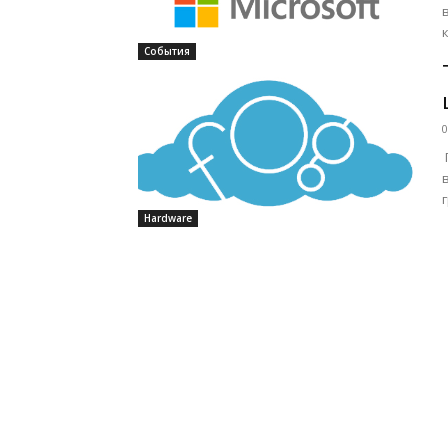
События
0
Hardware