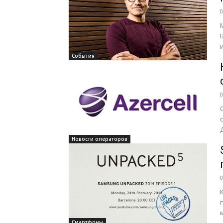
0
Б
События
0
в
Новости операторов
0
Смартфоны