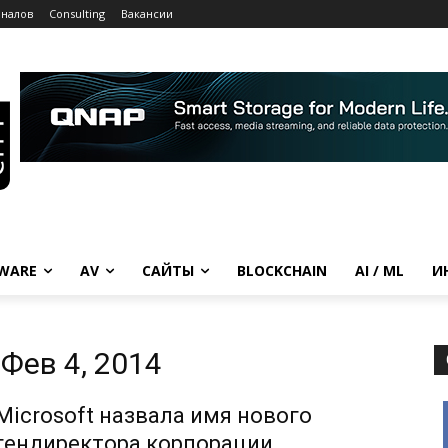
рналов
Consulting
Вакансии
WARE
AV
САЙТЫ
BLOCKCHAIN
AI / ML
И
Фев 4, 2014
Microsoft назвала имя нового
гендиректора корпорации