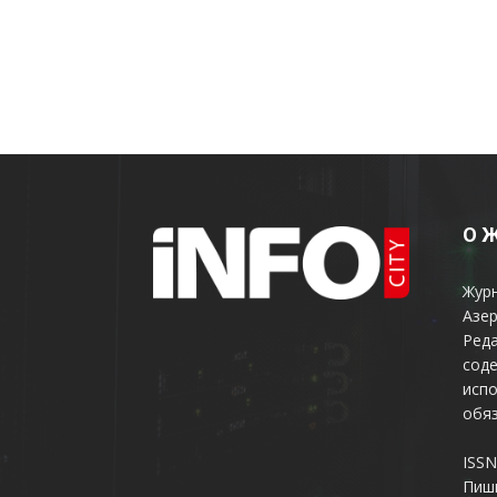
О 
Жур
Азер
Реда
соде
испо
обяз
ISSN
Пиш