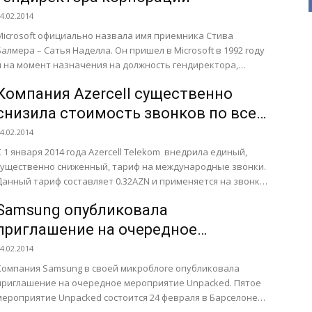
4.02.2014
Microsoft официально назвала имя приемника Стива
алмера – Сатья Наделла. Он пришел в Microsoft в 1992 году
и на момент назначения на должность гендиректора,
возглавлял...
Компания Azercell существенно
снизила стоимость звонков по всем
международным направлениям
4.02.2014
С 1 января 2014 года Azercell Telekom внедрила единый,
существенно сниженный, тариф на международные звонки.
Данный тариф составляет 0.32AZN и применяется на звонки
...
Samsung опубликовала
приглашение на очередное
мероприятие Unpacked
4.02.2014
Компания Samsung в своей микроблоге опубликовала
приглашение на очередное мероприятие Unpacked. Пятое
мероприятие Unpacked состоится 24 февраля в Барселоне