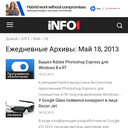
Домой
2013
Май
18
Ежедневные Архивы: Май 18, 2013
Вышел Adobe Photoshop Express для
Windows 8 и RT
Программное
18.05.2013
обеспечение
Компания Adobe выпустила бесплатное
приложение Photoshop Express для
планшетов и ПК под управлением Windows 8
и Windows RT. Приложение обладает всеми
У Google Glass появился конкурент в лице
необходимыми функциями для быстрого
Recon Jet
редактирования фотографий:
18.05.2013
Hardware
Кадрирование,...
В ходе конференции разработчиков Google
I/O 2013, производитель дисплеев для