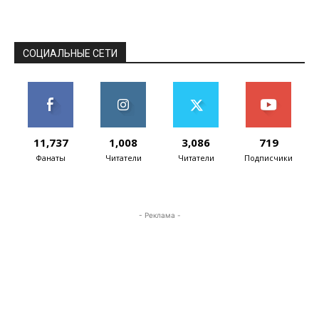
системой. Дело в том, из 16 ГБ памяти,
установленных в...
СОЦИАЛЬНЫЕ СЕТИ
11,737
1,008
3,086
719
Фанаты
Читатели
Читатели
Подписчики
- Реклама -