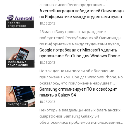
лыжных очков Recon представил
солнцезащитные очки с крошечным
Azercell наградил победителей Олимпиады
монитором. Но они не используют
по Информатике между студентами вузов
технологии...
Новости
18.05.2013
операторов
18 мая в Баку прошло награждение
победителей Республиканской Oлимпиады
по Информатике между студентами вузов,
посвященной Всемирному Дню Общества
Google потребовал от Microsoft удалить
Телекоммуникаций и Информации. 48 команд
приложение YouTube для Windows Phone
из...
Мобильные
18.05.2013
приложения
Не так давно мы писали об обновлении
приложения YouTube для Windows Phone, но
оказалось, что приложение нарушает
некоторые из условий использования. Как
Samsung оптимизирует ПО и освободит
стало известно,...
память в Galaxy S4
18.05.2013
Смартфоны
Некоторые владельцы новых флагманских
смартфонов Samsung Galaxy S4
обеспокоились проблемой использования
встроенной флэш-памяти операционной