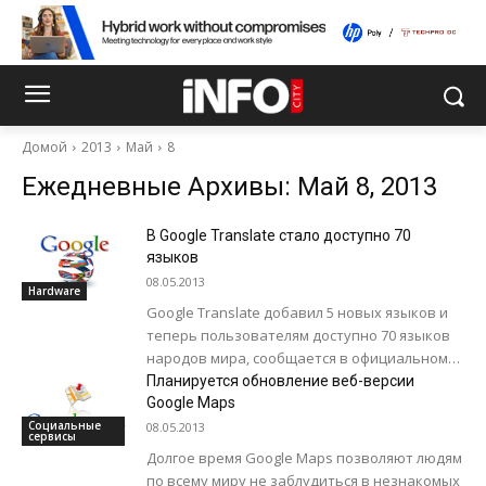
Домой
2013
Май
8
Ежедневные Архивы: Май 8, 2013
В Google Translate стало доступно 70
языков
08.05.2013
Hardware
Google Translate добавил 5 новых языков и
теперь пользователям доступно 70 языков
народов мира, сообщается в официальном
блоге проекта. Google добавил боснийский
Планируется обновление веб-версии
язык (официальный язык Боснии и...
Google Maps
Социальные
08.05.2013
сервисы
Долгое время Google Maps позволяют людям
по всему миру не заблудиться в незнакомых