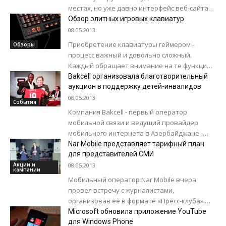
местах, но уже давно интерфейс веб-сайта
не менялся. Судя по этим...
Обзор элитных игровых клавиатур
08.05.2013
Приобретение клавиатуры геймером -
Обзоры
процесс важный и довольно сложный.
Каждый обращает внимание на те функции,
которые по душе именно ему, будь то
Bakcell организовала благотворительный
большое количество...
аукцион в поддержку детей-инвалидов
08.05.2013
События
Компания Bakcell - первый оператор
мобильной связи и ведущий провайдер
мобильного интернета в Азербайджане -
организовала совместно с известной
Nar Mobile представляет тарифный план
футбольной командой "Манчестер
для представителей СМИ
Юнайтед" благотворительный...
Акции и
08.05.2013
кампании
Мобильный оператор Nar Mobile вчера
провел встречу с журналистами,
организовав ее в формате «Пресс-клуба».
Открывающий мероприятие вступительным
Microsoft обновила приложение YouTube
словом Генеральный Директор компании
для Windows Phone