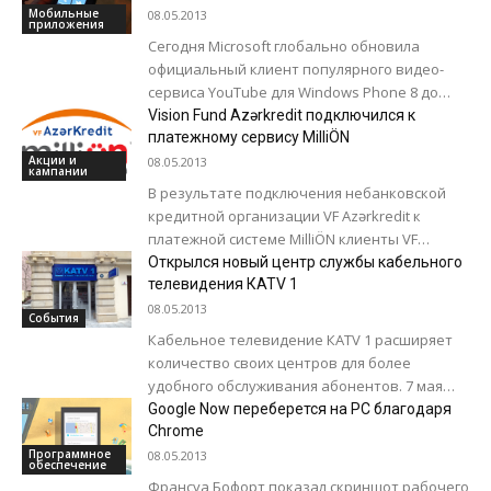
Azerfon Кент Макнили,...
Мобильные
08.05.2013
приложения
Сегодня Microsoft глобально обновила
официальный клиент популярного видео-
сервиса YouTube для Windows Phone 8 до
версии 3.0. Теперь это не просто обертка для
Vision Fund Azərkredit подключился к
веб-сайта, а абсолютно отдельное
платежному сервису MilliÖN
приложение, созданное...
Акции и
08.05.2013
кампании
В результате подключения небанковской
кредитной организации VF Azərkredit к
платежной системе MilliÖN клиенты VF
Azərkredit смогут погашать кредиты
Открылся новый центр службы кабельного
посредством более чем 800 платежных
телевидения КАТV 1
терминалов....
08.05.2013
События
Кабельное телевидение КАТV 1 расширяет
количество своих центров для более
удобного обслуживания абонентов. 7 мая
приступил к деятельности новый офис в
Google Now переберется на PC благодаря
Сабаильском районе Баку....
Chrome
Программное
08.05.2013
обеспечение
Франсуа Бофорт показал скриншот рабочего