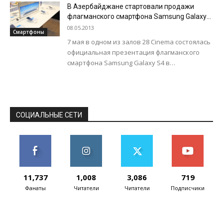
компания Sony анонсировала новую серию
В Азербайджане стартовали продажи
Fit, куда должны войти ноутбуки...
флагманского смартфона Samsung Galaxy
S4
08.05.2013
Смартфоны
7 мая в одном из залов 28 Cinema состоялась
официальная презентация флагманского
смартфона Samsung Galaxy S4 в
Азербайджане. О преимуществах продукта
собравшимся гостям рассказал...
СОЦИАЛЬНЫЕ СЕТИ
11,737
1,008
3,086
719
Фанаты
Читатели
Читатели
Подписчики