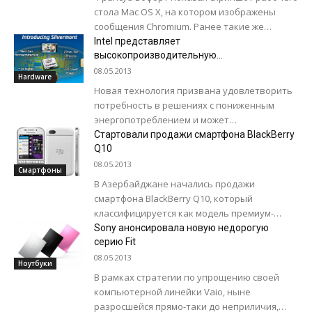
стола Mac OS X, на котором изображены
сообщения Chromium. Ранее такие же
уведомления были в разработке для
Intel представляет
Windows. Многие издания убеждены, что
высокопроизводительную
микроархитектуру Silvermont с
в мае...
08.05.2013
Hardware
пониженным энергопотреблением
Новая технология призвана удовлетворить
потребность в решениях с пониженным
энергопотреблением и может
использоваться в различных сегментах
Стартовали продажи смартфона BlackBerry
рынка: от смартфонов до центров
Q10
обработки данных. Silvermont...
08.05.2013
Смартфоны
В Азербайджане начались продажи
смартфона BlackBerry Q10, который
классифицируется как модель премиум-
класса для делового сообщества. Согласно
Sony анонсировала новую недорогую
официальной информации, эта модель
серию Fit
смартфона продается в розничных...
08.05.2013
Ноутбуки
В рамках стратегии по упрощению своей
компьютерной линейки Vaio, ныне
разросшейся прямо-таки до неприличия,