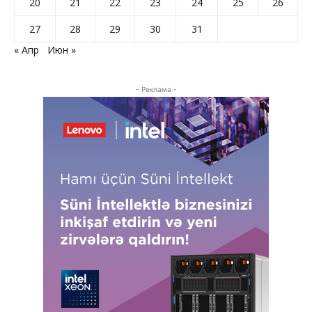
20
21
22
23
24
25
26
27
28
29
30
31
« Апр
Июн »
- Реклама -