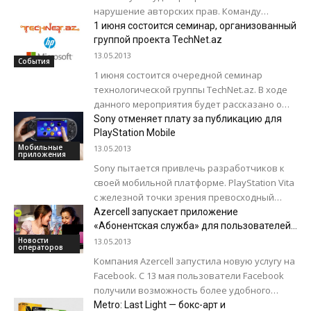
нарушение авторских прав. Команду
ChangYou.com Ltd. и Beijing Gamease Age
1 июня состоится семинар, организованный
Digital Technology Co. обвиняют...
группой проекта TechNet.az
13.05.2013
События
1 июня состоится очередной семинар
технологической группы TechNet.az. В ходе
данного мероприятия будет рассказано о
новшествах и возможностях продукта
Sony отменяет плату за публикацию для
Windows Server 2012 от Microsoft....
PlayStation Mobile
Мобильные
13.05.2013
приложения
Sony пытается привлечь разработчиков к
своей мобильной платформе. PlayStation Vita
с железной точки зрения превосходный
продукт, но игр для нее сравнительно мало.
Azercell запускает приложение
И одно...
«Абонентская служба» для пользователей
Facebook
Новости
13.05.2013
операторов
Компания Azercell запустила новую услугу на
Facebook. С 13 мая пользователи Facebook
получили возможность более удобного
использования абонентской службы
Metro: Last Light — бокс-арт и