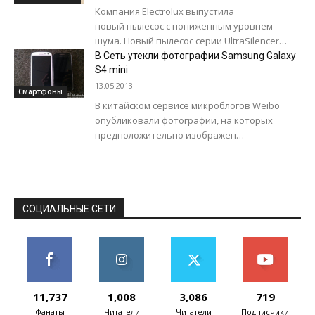
Компания Electrolux выпустила
новый пылесос с пониженным уровнем
шума. Новый пылесос серии UltraSilencer
позиционируется как самый тихий в истории
В Сеть утекли фотографии Samsung Galaxy
Electrolux. По словам производителя,
S4 mini
благодаря запатентованным решениям
13.05.2013
Смартфоны
эта...
В китайском сервисе микроблогов Weibo
опубликовали фотографии, на которых
предположительно изображен
смартфон Samsung Galaxy S4 mini (GT-I9190).
Напомним, эта модель пока не была
представлена официально, однако...
СОЦИАЛЬНЫЕ СЕТИ
11,737
1,008
3,086
719
Фанаты
Читатели
Читатели
Подписчики