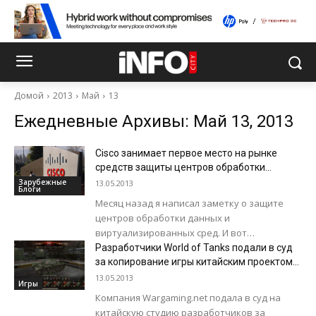
Домой
2013
Май
13
Ежедневные Архивы: Май 13, 2013
Cisco занимает первое место на рынке
средств защиты центров обработки
данных
Зарубежные
13.05.2013
Блоги
Месяц назад я написал заметку о защите
центров обработки данных и
виртуализированных сред. И вот
доказательство того, что наши подходы
Разработчики World of Tanks подали в суд
действительно отражают не только
за копирование игры китайским проектом
Project Tanks
текущие тенденции...
13.05.2013
Игры
Компания Wargaming.net подала в суд на
китайскую студию разработчиков за