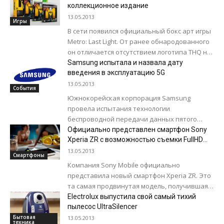
компании. Все подписчики официальной
коллекционное издание
страницы...
13.05.2013
Игры
В сети появился официальный бокс арт игры
Metro: Last Light. От ранее обнародованного
он отличается отсутствием логотипа THQ на
обложке. Также, стал известен состав...
Samsung испытала и назвала дату
введения в эксплуатацию 5G
13.05.2013
События
Южнокорейская корпорация Samsung
провела испытания технологии
беспроводной передачи данных пятого
поколения, сообщает Agence France-Presse.
Официально представлен смартфон Sony
По данным компании, благодаря 5G ей
Xperia ZR с возможностью съемки FullHD
под водой
удалось передать данные на скорости...
13.05.2013
Смартфоны
Компания Sony Mobile официально
представила новый смартфон Xperia ZR. Это
та самая продвинутая модель, получившая
более высокую степень защиты, чем
Electrolux выпустила свой самый тихий
смартфон Sony Xperia Z, выпущенный в
пылесос UltraSilencer
начале...
Бытовая
13.05.2013
техника