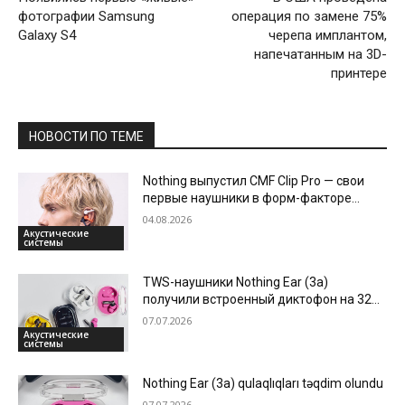
фотографии Samsung
операция по замене 75%
Galaxy S4
черепа имплантом,
напечатанным на 3D-
принтере
НОВОСТИ ПО ТЕМЕ
Nothing выпустил CMF Clip Pro — свои
первые наушники в форм-факторе
клипс
04.08.2026
Акустические
системы
TWS-наушники Nothing Ear (3a)
получили встроенный диктофон на 32
Mb для записи звонков
07.07.2026
Акустические
системы
Nothing Ear (3a) qulaqlıqları təqdim olundu
07.07.2026