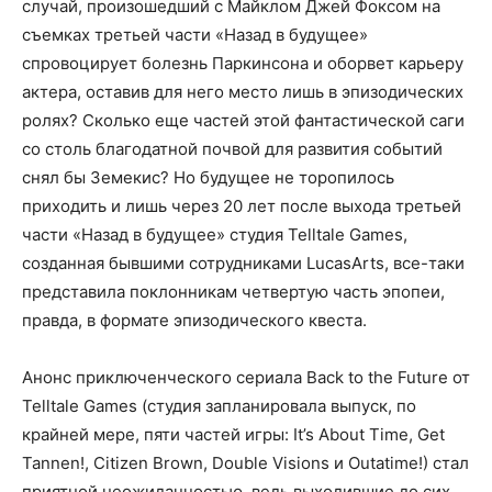
случай, произошедший с Майклом Джей Фоксом на
съемках третьей части «Назад в будущее»
спровоцирует болезнь Паркинсона и оборвет карьеру
актера, оставив для него место лишь в эпизодических
ролях? Сколько еще частей этой фантастической саги
со столь благодатной почвой для развития событий
снял бы Земекис? Но будущее не торопилось
приходить и лишь через 20 лет после выхода третьей
части «Назад в будущее» студия Telltale Games,
созданная бывшими сотрудниками LucasArts, все-таки
представила поклонникам четвертую часть эпопеи,
правда, в формате эпизодического квеста.
Анонс приключенческого сериала Back to the Future от
Telltale Games (студия запланировала выпуск, по
крайней мере, пяти частей игры: It’s About Time, Get
Tannen!, Citizen Brown, Double Visions и Outatime!) стал
приятной неожиданностью, ведь выходившие до сих