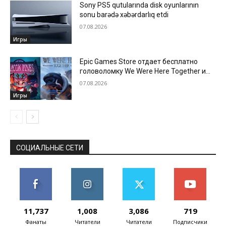
Sony PS5 qutularında disk oyunlarının
sonu barədə xəbərdarlıq etdi
07.08.2026
Игры
Epic Games Store отдает бесплатно
головоломку We Were Here Together и
новеллу Beacon Pines
07.08.2026
Игры
СОЦИАЛЬНЫЕ СЕТИ
11,737
1,008
3,086
719
Фанаты
Читатели
Читатели
Подписчики