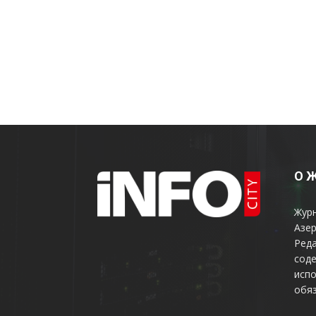
О 
Жур
Азер
Реда
соде
испо
обяз