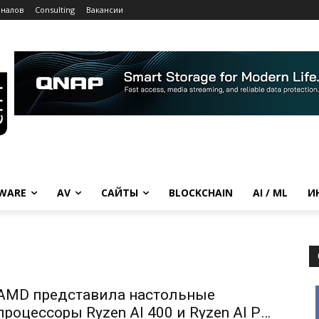
рналов
Consulting
Вакансии
WARE
AV
САЙТЫ
BLOCKCHAIN
AI / ML
И
AMD представила настольные
процессоры Ryzen AI 400 и Ryzen AI Pro