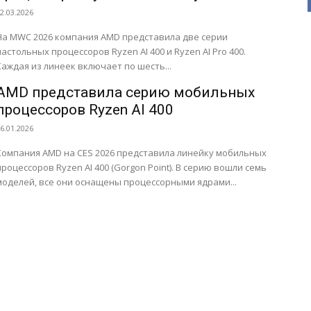
400
2.03.2026
На MWC 2026 компания AMD представила две серии
настольных процессоров Ryzen AI 400 и Ryzen AI Pro 400.
Каждая из линеек включает по шесть...
AMD представила серию мобильных
процессоров Ryzen AI 400
6.01.2026
Компания AMD на CES 2026 представила линейку мобильных
процессоров Ryzen AI 400 (Gorgon Point). В серию вошли семь
моделей, все они оснащены процессорными ядрами...