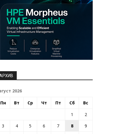
АРХИВ
вгуст 2026
Пн
Вт
Ср
Чт
Пт
Сб
Вс
1
2
3
4
5
6
7
8
9