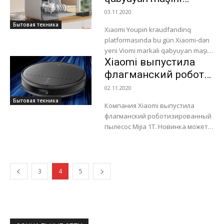
представлена четырьмя
təqdim edildi
03.11.2020
моделями, отличающихся
Бытовая техника
мощностью и типом установки.
Xiaomi Youpin kraudfandinq
Производитель отмечает,...
platformasında bu gün Xiaomi-dən
yeni Viomi markalı qabyuyan maşın
Xiaomi выпустила
təqdim edildi. Yeni məhsulun adı
Viomi Countertop Dishwashher
флагманский робот-
Sugar-dır. Bir qabyuyan maşının...
пылесос Mijia 1T с
02.11.2020
камерой ToF
Бытовая техника
Компания Xiaomi выпустила
флагманский роботизированный
пылесос Mijia 1T. Новинка может
похвастаться быстрым
перемещением и объездом
препятствий. Главная
особенность устройства -
3
4
5
высокоточная система датчиков.
Одним из...