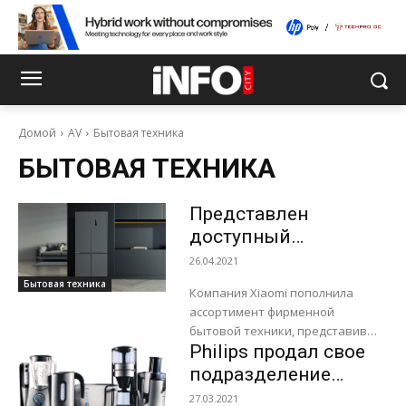
Домой
AV
Бытовая техника
БЫТОВАЯ ТЕХНИКА
Представлен
доступный
четырехдверный
26.04.2021
холодильник Xiaomi
Бытовая техника
Компания Xiaomi пополнила
ассортимент фирменной
бытовой техники, представив
Philips продал свое
четырехдверный холодильник
MIJIA Cross 496L. Устройство
подразделение
имеет ширину 833 мм и толщину
бытовой техники за
27.03.2021