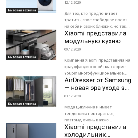
превосходный
12.12.2020
результат вместе со
Бытовая техника
Для тех, кто предпочитает
стиральными
тратить, свое свободное время
машинами Samsung
на себя и своих близких, но также
Qdrive
Xiaomi представила
стремиться обеспечить
идеальную чистоту и порядок,
модульную кухню
Samsung представляет
09.12.2020
стиральную...
Бытовая техника
Компания Xiaomi представила на
краудфандинговой платформе
Youpin многофункциональное
AirDresser от Samsung
устройство для кухни под
названием Mensarjor Kitchen
— новая эра ухода за
Modular Integrated Sink.
гардеробом
03.12.2020
Компактная модульная система
Бытовая техника
включает в себя
Мода циклична и имеет
посудомоечную...
тенденцию повторяться,
поэтому, очень важно
Xiaomi представила
проследить, что бы ваши вещи
прослужили вам долгую службу.
холодильник