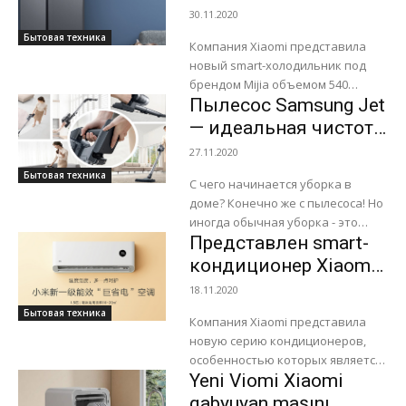
Потому, что даже самый
объемом 540 литров
30.11.2020
изысканный наряд...
Бытовая техника
Компания Xiaomi представила
новый smart-холодильник под
брендом Mijia объемом 540
Пылесос Samsung Jet
литров. Новинка является самым
крупной по объему в линейке
— идеальная чистота
холодильников компании. До
с максимальным
27.11.2020
этого Xiaomi...
комфортом
Бытовая техника
С чего начинается уборка в
доме? Конечно же с пылесоса! Но
иногда обычная уборка - это
Представлен smart-
настоящее испытание в силу
того, что тяжелый пылесос...
кондиционер Xiaomi
с функцией контроля
18.11.2020
влажности воздуха
Бытовая техника
Компания Xiaomi представила
новую серию кондиционеров,
особенностью которых является
Yeni Viomi Xiaomi
контроль влажности воздуха в
помещении. Линейка
qabyuyan maşını