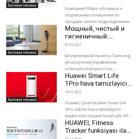
660 мм. Корпус имеет...
3,7 млрд. евро
Бытовая техника
Компания Philips объявила о
подписании соглашения по
продаже своего подразделения
Мощный, чистый и
бытовой техники глобальной
инвестиционной компании
гигиеничный:
Hillhouse Capital. Выручка этого
подробный обзор
03.03.2021
подразделения в 2020 году
пылесоса Samsung
Бытовая техника
составила...
Беспроводной пылесос Samsung
Jet
Jet на ручном управлении
отличается мощностью,
Huawei Smart Life
легкостью и разработан для того,
чтобы всегда обеспечивать
1Pro hava təmizləyicisi
чистоту и порядок в вашем доме.
təqdim edildi
19.01.2021
А...
Бытовая техника
Huawei, Çində Huawei Smart Life
1Pro adlı bir hava təmizləyicisi
təqdim etdi. Huawei Smart Life 1Pro,
HUAWEI, Fitness
Huawei Mall-da 338 dollar
dəyərindədir. Yeni məhsulların
Tracker funksiyası ilə
satışına sabahdan...
simsiz tozsoran
30.12.2020