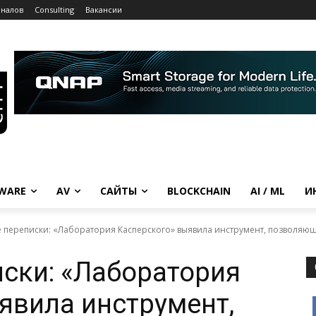
рналов
Consulting
Вакансии
WARE
AV
САЙТЫ
BLOCKCHAIN
AI / ML
И
 переписки: «Лаборатория Касперского» выявила инструмент, позволяю
ски: «Лаборатория
явила инструмент,