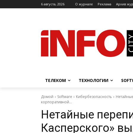
6 августа, 2026
O журнале
Реклама
Архив жу
ТЕЛЕКОМ
ТЕХНОЛОГИИ
SOFT
Домой
Software
Кибербезопасность
Нетайные
корпоративной...
Нетайные перепи
Касперского» вы