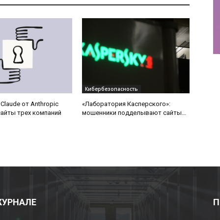
Кибербезопасность
Claude от Anthropic
«Лаборатория Касперского»:
айты трех компаний
мошенники подделывают сайты
зарубежных операторов связи в
сезон отпусков
ЖУРНАЛЕ
П