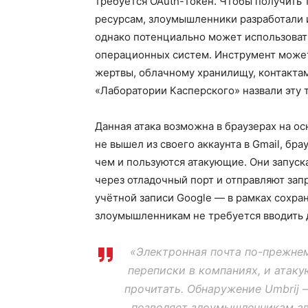
требуется OAuth-токен. Чтобы получить 
ресурсам, злоумышленники разработали и
однако потенциально может использовать
операционных систем. Инструмент может
жертвы, облачному хранилищу, контакта
«Лаборатории Касперского» назвали эту 
Данная атака возможна в браузерах на о
не вышел из своего аккаунта в Gmail, бр
чем и пользуются атакующие. Они запуск
через отладочный порт и отправляют запр
учётной записи Google — в рамках сохра
злоумышленникам не требуется вводить 
«Электронная почта по-прежне
переписки в компаниях, и атак
прочитать. Обнаружение Umbrij
позволяет злоумышленникам ав