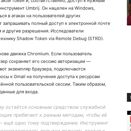
такой токен и, соответственно, доступ к нужным
нструмент Umbrij. Он нацелен на Windows,
ся в атаках на пользователей других
 запрашивать полный доступ к электронной почте
м и другие разрешения. Исследователи
технику Shadow Token via Remote Debug (STRD).
снове движка Chromium. Если пользователь
аузер сохраняет его сессию авторизации —
ают экземпляр браузера, подключаются
осы к Gmail на получение доступа к ресурсам
нённой пользовательской сессии. Таким образом,
данные для входа.
му остаётся основным средством служебной
ующие прибегают к разным методам, чтобы её
 — ещё одно тому подтверждение. Инструмент
томатизировать попытки получить доступ к