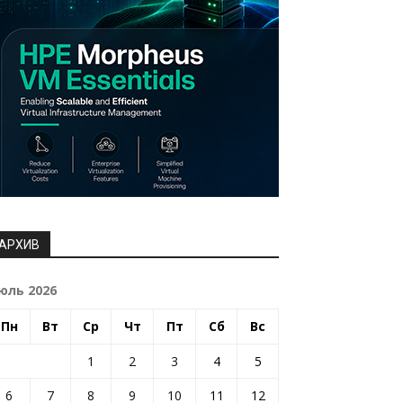
АРХИВ
юль 2026
Пн
Вт
Ср
Чт
Пт
Сб
Вс
1
2
3
4
5
6
7
8
9
10
11
12