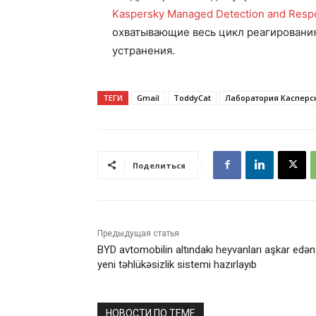
Kaspersky Managed Detection and Resp
охватывающие весь цикл реагирования
устранения.
ТЕГИ
Gmail
ToddyCat
Лаборатория Касперс
Поделиться
Предыдущая статья
BYD avtomobilin altındakı heyvanları aşkar edən
yeni təhlükəsizlik sistemi hazırlayıb
НОВОСТИ ПО ТЕМЕ