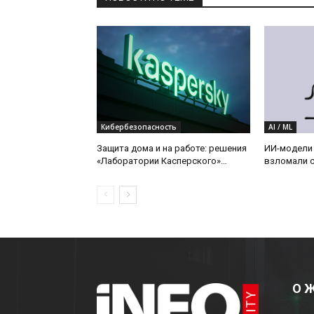
Кибербезопасность
AI / ML
Защита дома и на работе: решения
ИИ-модели 
«Лаборатории Касперского»
взломали с
получили в 2026 году четыре
годовые награды по итогам
тестов SE Labs
О 