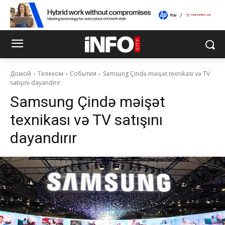
Домой
Телеком
События
Samsung Çində məişət texnikası və TV
satışını dayandırır
Samsung Çində məişət
texnikası və TV satışını
dayandırır