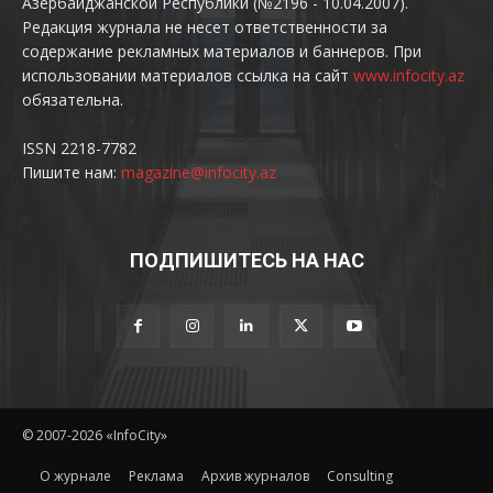
Азербайджанской Республики (№2196 - 10.04.2007).
Редакция журнала не несет ответственности за
содержание рекламных материалов и баннеров. При
использовании материалов ссылка на сайт
www.infocity.az
обязательна.
ISSN 2218-7782
Пишите нам:
magazine@infocity.az
ПОДПИШИТЕСЬ НА НАС
© 2007-2026 «InfoCity»
O журнале
Реклама
Архив журналов
Consulting