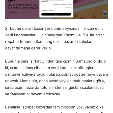
Şirkət bu qərarı bazar şəraitinin dəyişməsi ilə izah edir.
Yerli istehsalçılar — o cümlədən
Xiaomi
və
TCL
ilə artan
rəqabət fonunda Samsung daxili bazarda satışları
dayandırmağa qərar verib.
Bununla belə, şirkət Çindən tam çıxmır. Samsung bildirib
ki, artıq satılmış cihazlara yerli istehlakçı hüquqları
qanunvericiliyinə uyğun olaraq xidmət göstərməyə davam
edəcək. Həmçinin, daha əvvəl yayılan məlumatlara görə,
ixrac üçün nəzərdə tutulan istehsal gücləri saxlanılacaq
və fəaliyyətini davam etdirəcək.
Beləliklə, söhbət bazardan tam çıxışdan yox, yalnız ölkə