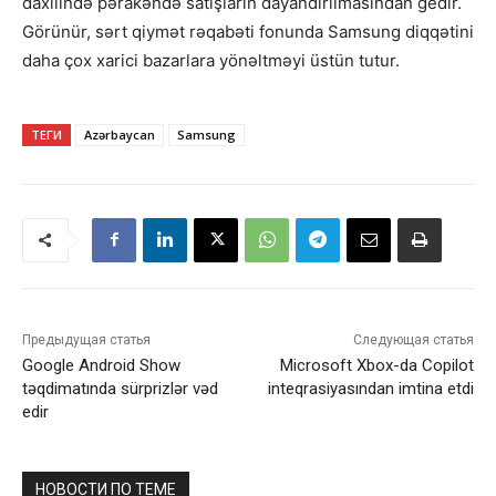
daxilində pərakəndə satışların dayandırılmasından gedir.
Görünür, sərt qiymət rəqabəti fonunda Samsung diqqətini
daha çox xarici bazarlara yönəltməyi üstün tutur.
ТЕГИ
Azərbaycan
Samsung
Предыдущая статья
Следующая статья
Google Android Show
Microsoft Xbox-da Copilot
təqdimatında sürprizlər vəd
inteqrasiyasından imtina etdi
edir
НОВОСТИ ПО ТЕМЕ