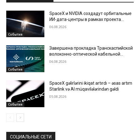
SpaceX и NVIDIA создадут орбитальные
ИИ-дата-центры в рамках проекта
Starmind
06.08.2026
События
Завершена прокладка Транскаспийской
волоконно-оптической кабельной
линии по дну Каспийского моря
06.08.2026
События
SpaceX gəlirlərini ikiqat artırdı – əsas artım
Starlink və AI müqavilələrindən gəldi
05.08.2026
События
СОЦИАЛЬНЫЕ СЕТИ