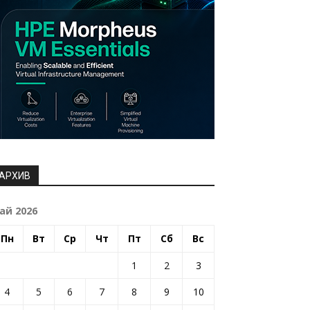
АРХИВ
ай 2026
Пн
Вт
Ср
Чт
Пт
Сб
Вс
1
2
3
4
5
6
7
8
9
10