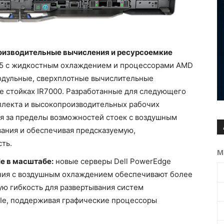
оизводительные вычисления и ресурсоемкие
25 с жидкостным охлаждением и процессорами AMD
одульные, сверхплотные вычислительные
е стойках IR7000. Разработанные для следующего
ллекта и высокопроизводительных рабочих
я за пределы возможностей стоек с воздушным
ания и обеспечивая предсказуемую,
ть.
М
e в масштабе:
новые серверы Dell PowerEdge
ния с воздушным охлаждением обеспечивают более
ю гибкость для развертывания систем
CIe, поддерживая графические процессоры