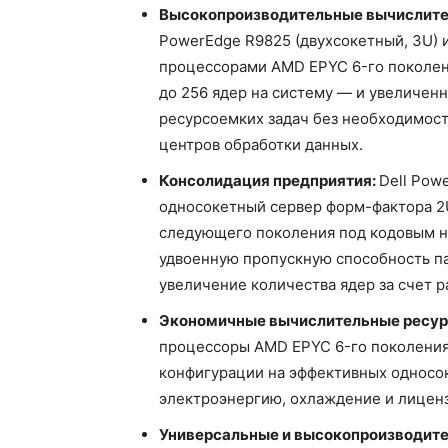
Высокопроизводительные вычислите
PowerEdge R9825 (двухсокетный, 3U) 
процессорами AMD EPYC 6-го поколен
до 256 ядер на систему — и увеличен
ресурсоемких задач без необходимос
центров обработки данных.
Консолидация предприятия:
Dell Pow
односокетный сервер форм-фактора 2U
следующего поколения под кодовым н
удвоенную пропускную способность па
увеличение количества ядер за счет р
Экономичные вычислительные ресур
процессоры AMD EPYC 6-го поколения
конфигурации на эффективных односок
электроэнергию, охлаждение и лицен
Универсальные и высокопроизводит