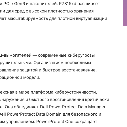
и PCIe Gen6 и накопителей. R7815xd расширяет
и для сред с высокой плотностью хранения
яет масштабируемость для плотной виртуализации
мм-вымогателей — современные киберугрозы
азрушительными. Организациям необходимы
равление защитой и быстрое восстановление,
рационной модели.
ексная в мире платформа киберустойчивости,
обнаружения и быстрого восстановления критически
. Она объединяет Dell PowerProtect Data Manager
ell PowerProtect Data Domain для безопасного и
ым управлением. PowerProtect One сокращает