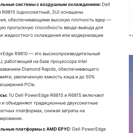
льные системы с воздушным охлаждением:
Dell
и R9815 (односокетный, 2U) оснащены
ия, обеспечивающими высокую плотность ядер —
ную пропускную способность ввода-вывода для
«
ти жидкостного охлаждения или модернизации
erEdge R9810 — это высокопроизводительный
, работающий на базе процессора Intel
азванием Diamond Rapids, обеспечивающего
мяти, увеличенную емкость кэша и до 50%
асширения PCIe.
сы:
1U Dell PowerEdge R8815 и R6815 включают
 и объединяют традиционные двухсокетные
етных платформах, снижая затраты на
зирование.
ельные платформы с AMD EPYC:
Dell PowerEdge