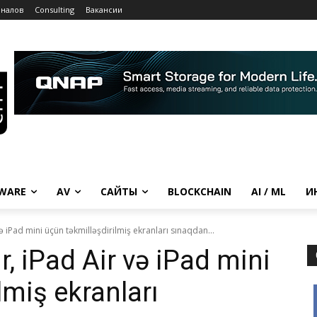
рналов
Consulting
Вакансии
WARE
AV
САЙТЫ
BLOCKCHAIN
AI / ML
И
 iPad mini üçün təkmilləşdirilmiş ekranları sınaqdan...
, iPad Air və iPad mini
lmiş ekranları