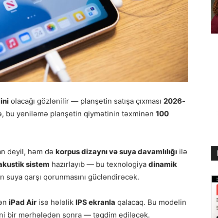
ini
olacağı gözlənilir — planşetin satışa çıxması
2026-
ncə, bu yeniləmə planşetin qiymətinin təxminən
100
an deyil, həm də
korpus dizaynı və suya davamlılığı
ilə
akustik sistem
hazırlayıb — bu texnologiya
dinamik
n suya qarşı qorunmasını gücləndirəcək.
lən
iPad Air
isə hələlik
IPS ekranla
qalacaq. Bu modelin
ni bir mərhələdən sonra — təqdim ediləcək.