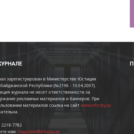
ЖУРНАЛЕ
П
нал зарегистрирован в Министерстве Юстиции
байджанской Республики (№2196 - 10.04.2007).
кция журнала не несет ответственности за
ржание рекламных материалов и баннеров. При
льзовании материалов ссылка на сайт
www.infocity.az
ательна.
 2218-7782
ите нам:
magazine@infocity.az