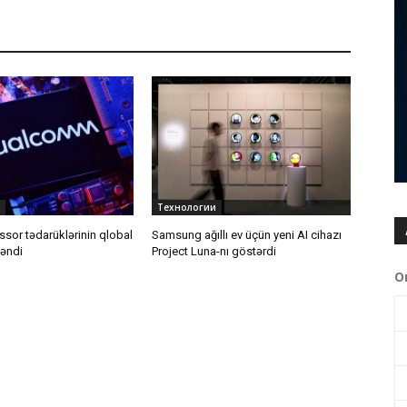
Технологии
sor tədarüklərinin qlobal
Samsung ağıllı ev üçün yeni AI cihazı
ləndi
Project Luna-nı göstərdi
О