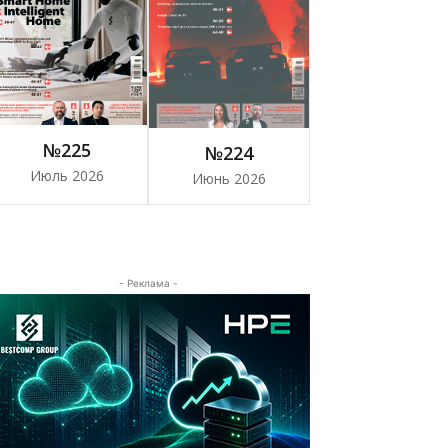
№225
№224
Июль 2026
Июнь 2026
- Реклама -