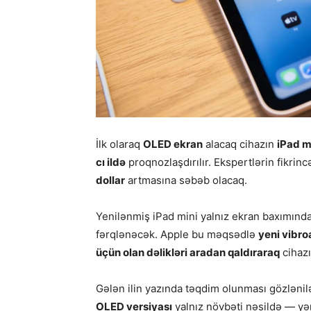
İlk olaraq
OLED ekran
alacaq cihazın
iPad m
cı ildə
proqnozlaşdırılır. Ekspertlərin fikri
dollar
artmasına səbəb olacaq.
Yenilənmiş iPad mini yalnız ekran baxımınd
fərqlənəcək. Apple bu məqsədlə
yeni vibro
üçün olan dəlikləri aradan qaldıraraq
cihazı
Gələn ilin yazında təqdim olunması gözləni
OLED versiyası
yalnız növbəti nəsildə — yə