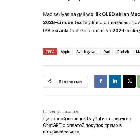
Mac seriyasına gəlincə,
ilk OLED ekran
Mac
2028-ci ildən tez
təqdim olunmayacaq. Növ
IPS ekranla
təchiz olunacaq və
2026-cı ilin
ТЕГИ
Apple
Azərbaycan
iPad
iPad Air
Ma
Поделиться
Предыдущая статья
Цифровой кошелек PayPal интегрируют в
ChatGPT с оплатой покупок прямо в
интерфейсе чата