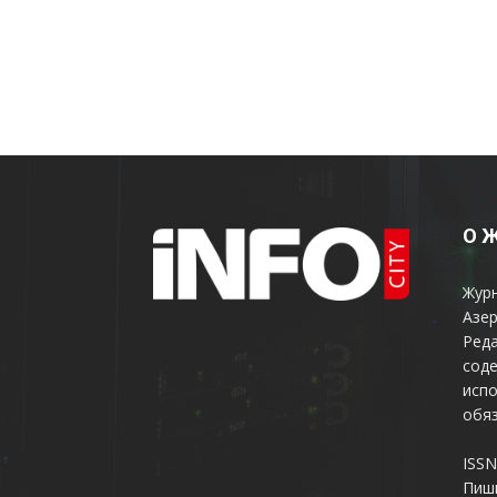
О 
Жур
Азер
Реда
соде
испо
обяз
ISSN
Пиш