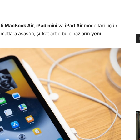
əti
MacBook Air
,
iPad mini
və
iPad Air
modelləri üçün
matlara əsasən, şirkət artıq bu cihazların
yeni