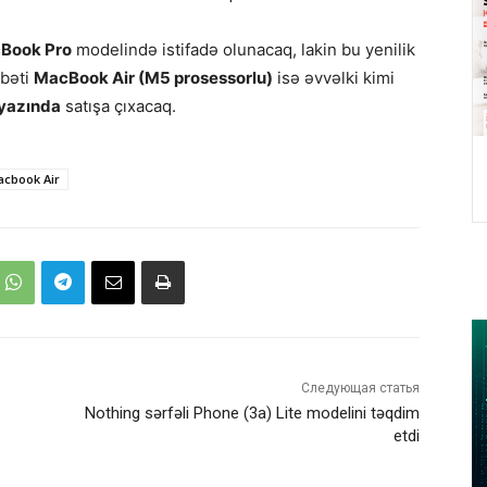
Book Pro
modelində istifadə olunacaq, lakin bu yenilik
bəti
MacBook Air (M5 prosessorlu)
isə əvvəlki kimi
 yazında
satışa çıxacaq.
cbook Air
Следующая статья
Nothing sərfəli Phone (3a) Lite modelini təqdim
etdi