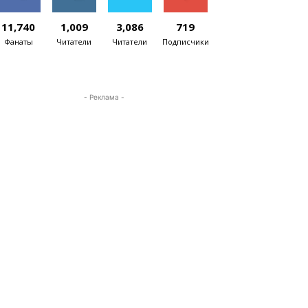
11,740
1,009
3,086
719
Фанаты
Читатели
Читатели
Подписчики
- Реклама -