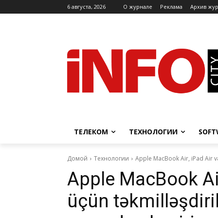
6 августа, 2026
O журнале
Реклама
Архив жу
ТЕЛЕКОМ
ТЕХНОЛОГИИ
SOFT
Домой
Технологии
Apple MacBook Air, iPad Air və
Apple MacBook Air
üçün təkmilləşdiri