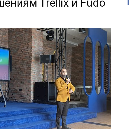
ниям Trellix и Fudo