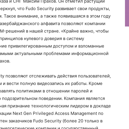
вказа и СНГ Максим Прахов. Он отметил растущий
ркнул, что Fudo Security развивает свои продукты,
. Такое внимание, а также появившаяся в этом году
 азербайджанского алфавита позволяют компании
AM-решений в нашей стране. «Крайне важно, чтобы
принципов нулевого доверия в систему
ление привилегированным доступом и взломанные
самыми актуальными проблемами информационной
ахов.
ity позволяют отслеживать действия пользователей,
 и вести полную видеозапись их работы. Кроме
правлять политиками в отношении паролей и
 подозрительном поведении. Компания является
ючая признание технологическим лидером в докладе
нации Next Gen Privileged Access Management по
ен заказчиков Fudo Security (более 20 только в
энергетические компании и государственный