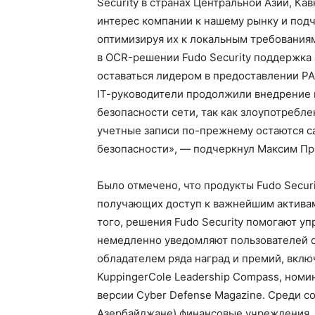
Security в странах Центральной Азии, Ка
интерес компании к нашему рынку и подче
оптимизируя их к локальным требованиям
в OCR-решении Fudo Security поддержка
оставаться лидером в предоставлении P
IТ-руководители продолжили внедрение 
безопасности сети, так как злоупотреб
учетные записи по-прежнему остаются 
безопасности», — подчеркнул Максим Пр
Было отмечено, что продукты Fudo Secur
получающих доступ к важнейшим активам
того, решения Fudo Security помогают у
немедленно уведомляют пользователей о
обладателем ряда наград и премий, вкл
KuppingerCole Leadership Compass, номи
версии Cyber Defense Magazine. Среди сот
Азербайджане) финансовые учреждения, 