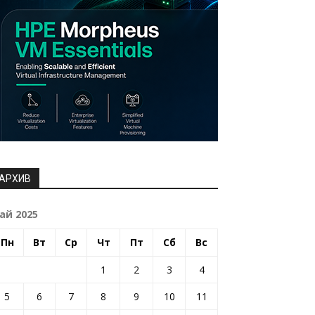
АРХИВ
ай 2025
Пн
Вт
Ср
Чт
Пт
Сб
Вс
1
2
3
4
5
6
7
8
9
10
11