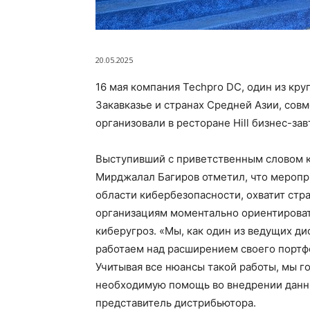
20.05.2025
16 мая компания Techpro DC, один из к
Закавказье и странах Средней Азии, совме
организовали в ресторане Hill бизнес-зав
Выступивший с приветственным словом 
Мирджалал Багиров отметил, что меропр
области кибербезопасности, охватит стр
организациям моментально ориентирова
киберугроз. «Мы, как один из ведущих д
работаем над расширением своего портф
Учитывая все нюансы такой работы, мы г
необходимую помощь во внедрении данны
представитель дистрибьютора.