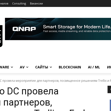
рналов
Consulting
Вакансии
WARE
AV
САЙТЫ
BLOCKCHAIN
AI / ML
И
 провела мероприятие для партнеров, посвященное решениям Trellix и F
o DC провела
 партнеров,