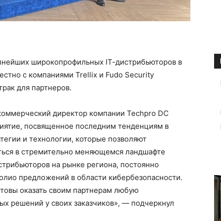
рупнейших широкопрофильных IТ-дистрибьюторов в
стно с компаниями Trellix и Fudo Security
трак для партнеров.
коммерческий директор компании Techpro DC
иятие, посвященное последним тенденциям в
атегии и технологии, которые позволяют
ться в стремительно меняющемся ландшафте
истрибьюторов на рынке региона, постоянно
олио предложений в области кибербезопасности.
отовы оказать своим партнерам любую
х решений у своих заказчиков», — подчеркнул