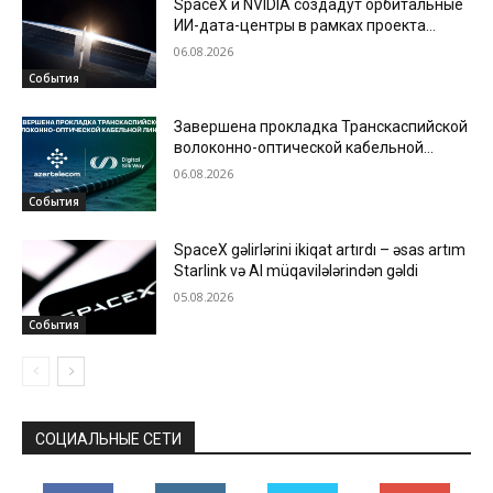
SpaceX и NVIDIA создадут орбитальные
ИИ-дата-центры в рамках проекта
Starmind
06.08.2026
События
Завершена прокладка Транскаспийской
волоконно-оптической кабельной
линии по дну Каспийского моря
06.08.2026
События
SpaceX gəlirlərini ikiqat artırdı – əsas artım
Starlink və AI müqavilələrindən gəldi
05.08.2026
События
СОЦИАЛЬНЫЕ СЕТИ