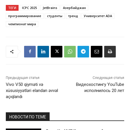
ТЕГИ
ICPC 2025
JetBrains
Азербайджан
программирование
студенты
тренд
Университет ADA
чемпионат мира
Предыдущая статья
Следующая статья
Vivo V50 qiyməti və
Видеохостингу YouTube
xüsusiyyətləri elandan əvvəl
исполнилось 20 лет
açıqlandı
НОВОСТИ ПО ТЕМЕ