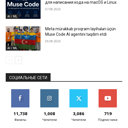
для написания кода на macOS и Linux
07.08.2026
AI / ML
Meta mürəkkəb proqram layihələri üçün
Muse Code AI agentini təqdim etdi
06.08.2026
AI / ML
СОЦИАЛЬНЫЕ СЕТИ
11,738
1,008
3,086
719
Фанаты
Читатели
Читатели
Подписчики