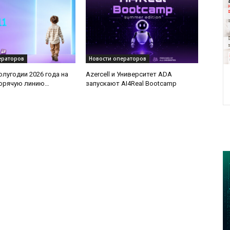
ераторов
Новости операторов
олугодии 2026 года на
Azercell и Университет ADA
горячую линию
запускают AI4Real Bootcamp
на» поступило более
ений