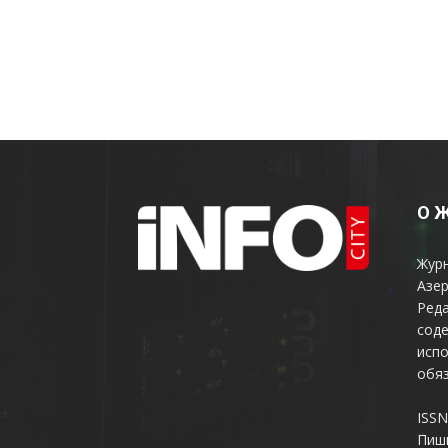
О 
Жур
Азер
Реда
соде
испо
обяз
ISSN
Пиш