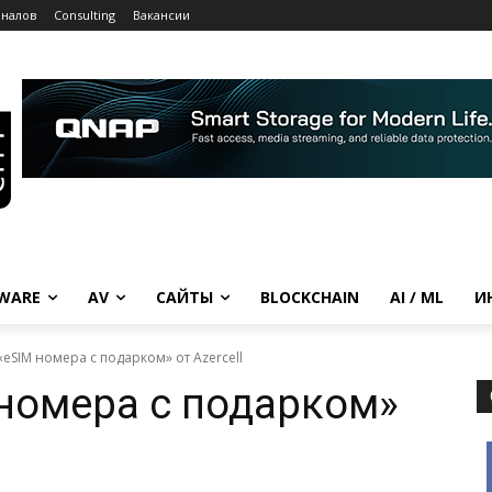
рналов
Consulting
Вакансии
WARE
AV
САЙТЫ
BLOCKCHAIN
AI / ML
И
eSIM номера с подарком» от Azercell
номера с подарком»