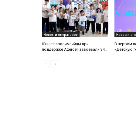
Новости операторов
Новости оп
Юные паралимпийцы при
В первом п
поддержке Azercell завоевали 34
«Детскую 
медали на международной арене
Азербайджа
3700 обращ