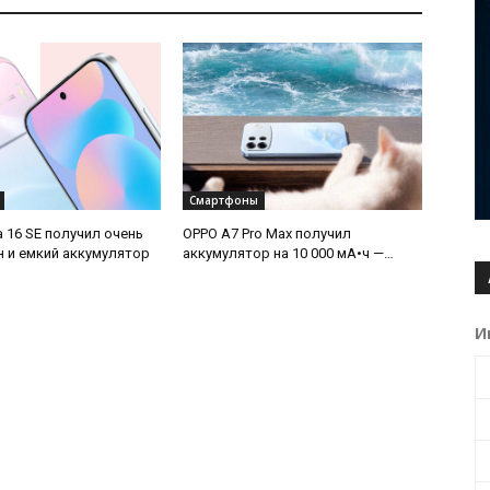
Смартфоны
a 16 SE получил очень
OPPO A7 Pro Max получил
н и емкий аккумулятор
аккумулятор на 10 000 мА•ч —
самый емкий в истории бренда
И