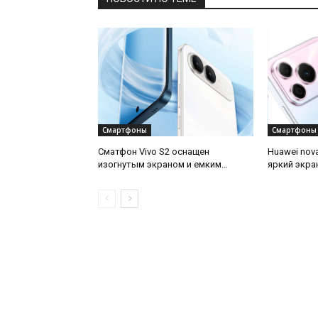
Смартфоны
Смартфоны
Сматфон Vivo S2 оснащен
Huawei nov
изогнутым экраном и емким
яркий экра
аккумулятором