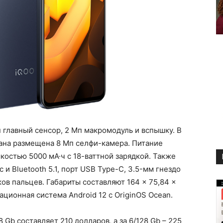
 главный сенсор, 2 Мп макромодуль и вспышку. В
рана размещена 8 Мп селфи-камера. Питание
костью 5000 мА·ч с 18-ваттной зарядкой. Также
 и Bluetooth 5.1, порт USB Type-C, 3.5-мм гнездо
ов пальцев. Габариты составляют 164 × 75,84 ×
ационная система Android 12 с OriginOS Ocean.
 Gb составляет 210 долларов, а за 6/128 Gb – 225