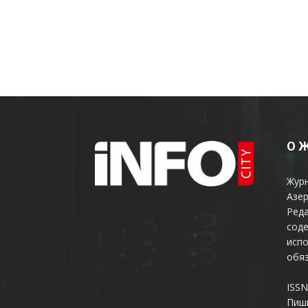
О 
Жур
Азер
Реда
соде
испо
обяз
ISSN
Пиш