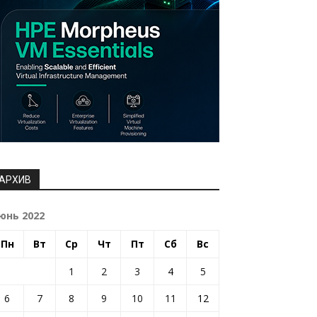
АРХИВ
юнь 2022
Пн
Вт
Ср
Чт
Пт
Сб
Вс
1
2
3
4
5
6
7
8
9
10
11
12