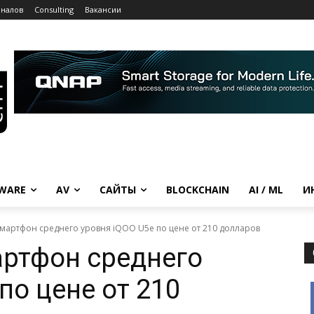
рналов
Consulting
Вакансии
WARE
AV
САЙТЫ
BLOCKCHAIN
AI / ML
И
смартфон среднего уровня iQOO U5e по цене от 210 долларов
ртфон среднего
по цене от 210