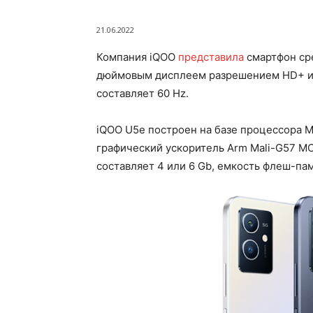
21.06.2022
Компания iQOO
представила
смартфон сре
дюймовым дисплеем разрешением HD+ и с
составляет 60 Hz.
iQOO U5e построен на базе процессора M
графический ускоритель Arm Mali-G57 M
составляет 4 или 6 Gb, емкость флеш-пам