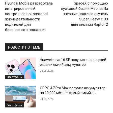
Hyundai Mobis разработала
SpaceX с помощью
интегрированный
пусковой башни Mechazilla
контроллер показателей
впервые подняла ступень
жизнедеятельности
Super Heavy с 33
водителей для
двигателями Raptor 2
безопасного вождения
НОВОСТИ ПО ТЕМЕ
Huawei nova 16 SE получил очень яркий
экран и емкий аккумулятор
05.08.2026
Смартфоны
OPPO A7 Pro Max получил аккумулятор
на 10 000 мА•ч — самый емкий в
истории бренда
04.08.2026
Смартфоны