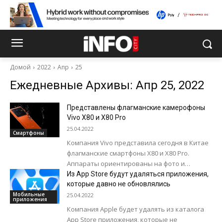
Домой
2022
Апр
25
Ежедневные Архивы: Апр 25, 2022
Представлены флагманские камерофоны
Vivo X80 и X80 Pro
25.04.2022
Смартфоны
Компания Vivo представила сегодня в Китае
флагманские смартфоны X80 и X80 Pro.
Аппараты ориентированы на фото и
видеосъемку. Новинки оснащены
Из App Store будут удаляться приложения,
универсальными наборами камер с...
которые давно не обновлялись
Мобильные
25.04.2022
приложения
Компания Apple будет удалять из каталога
App Store приложения, которые не