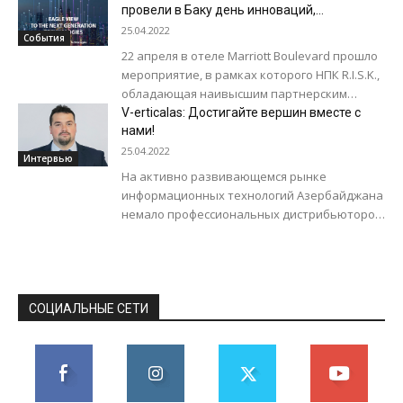
питания, чем у...
провели в Баку день инноваций,
посвященный последним решениям
25.04.2022
События
производителя
22 апреля в отеле Marriott Boulevard прошло
мероприятие, в рамках которого НПК R.I.S.K.,
обладающая наивысшим партнерским
статусом Dell Technologies Titanium в
V-erticalas: Достигайте вершин вместе с
Азербайджане, совместно с...
нами!
25.04.2022
Интервью
На активно развивающемся рынке
информационных технологий Азербайджана
немало профессиональных дистрибьюторов.
Тем не менее, место для молодых и
амбициозных проектов найдется всегда. V-
erticalas стала первой...
СОЦИАЛЬНЫЕ СЕТИ