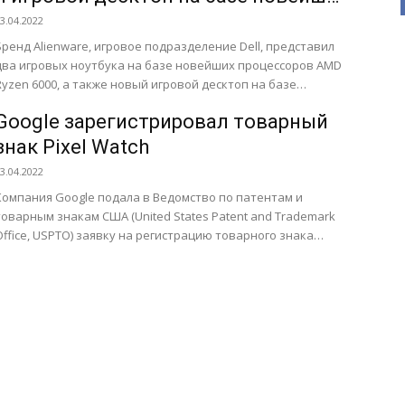
процессоров AMD
3.04.2022
Бренд Alienware, игровое подразделение Dell, представил
два игровых ноутбука на базе новейших процессоров AMD
Ryzen 6000, а также новый игровой десктоп на базе
процессора...
Google зарегистрировал товарный
знак Pixel Watch
3.04.2022
Компания Google подала в Ведомство по патентам и
товарным знакам США (United States Patent and Trademark
Office, USPTO) заявку на регистрацию товарного знака
ixel...