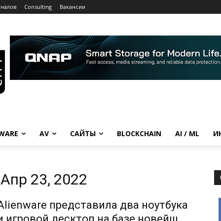
рналов
Consulting
Вакансии
WARE
AV
САЙТЫ
BLOCKCHAIN
AI / ML
И
Апр 23, 2022
Alienware представила два ноутбука
и игровой десктоп на базе новейших