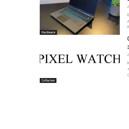
2
Hardware
2
P
События