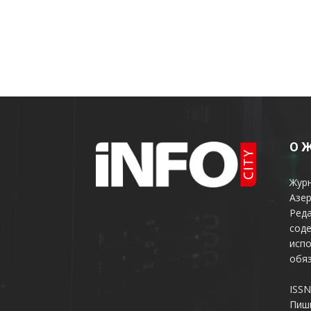
О 
Жур
Азер
Реда
соде
испо
обяз
ISSN
Пиш