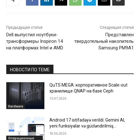
Предыдущая статья
Следующая статья
Dell выпустил ноутбуки-
Представлен
трансформеры Inspiron 14
твердотельный накопитель
на платформах Intel и AMD
Samsung PM9A1
НОВОСТИ ПО ТЕМЕ
QuTS MEGA: корпоративное Scale-out
хранилище QNAP на базе Ceph
15.07.2026
Hardware
Android 17 istifadəyə verildi: Gemini AI,
yeni funksiyalar və gücləndirilmiş
təhlükəsizlik
18.06.2026
Операционные