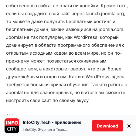
собственного сайта, не платя ни копейки. Кроме того,
если вы создадите свой сайт через launch.joomla.org,
то можете даже получить бесплатный хостинг и
бесплатный домен, заканчивающийся на joomla.com.
Joomla! не так популярен, как WordPress, который
доминирует в области программного обеспечения с
открытым исходным кодом во всем мире, но он по-
прежнему может похвастаться оживленным
сообществом, а некоторые говорят, что стал более
дружелюбным и открытым. Как и в WordPress, здесь
требуется большая кривая обучения, так что работа с
Joomla! не для слабонервных, но в итоге вы сможете
настроить свой сайт по своему вкусу.
***
InfoCity.Tech - приложение
×
Download
InfoCity: Журнал о Технологиях
Ethereum(ETH)
Tether(USDT)
$1,913.50
0.90%
$1.00
И в заключение мы бы хотели познакомить вас с