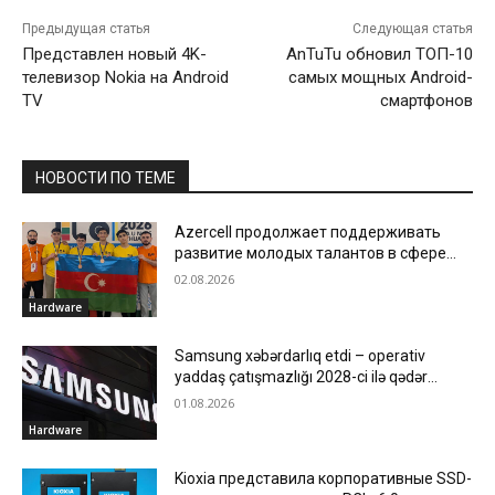
Предыдущая статья
Следующая статья
Представлен новый 4K-
AnTuTu обновил ТОП-10
телевизор Nokia на Android
самых мощных Android-
TV
смартфонов
НОВОСТИ ПО ТЕМЕ
Azercell продолжает поддерживать
развитие молодых талантов в сфере
информатики
02.08.2026
Hardware
Samsung xəbərdarlıq etdi – operativ
yaddaş çatışmazlığı 2028-ci ilə qədər
davam edə bilər
01.08.2026
Hardware
Kioxia представила корпоративные SSD-