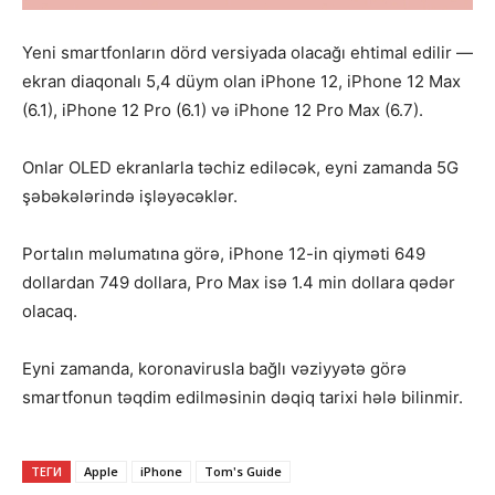
Yeni smartfonların dörd versiyada olacağı ehtimal edilir —
ekran diaqonalı 5,4 düym olan iPhone 12, iPhone 12 Max
(6.1), iPhone 12 Pro (6.1) və iPhone 12 Pro Max (6.7).
Onlar OLED ekranlarla təchiz ediləcək, eyni zamanda 5G
şəbəkələrində işləyəcəklər.
Portalın məlumatına görə, iPhone 12-in qiyməti 649
dollardan 749 dollara, Pro Max isə 1.4 min dollara qədər
olacaq.
Eyni zamanda, koronavirusla bağlı vəziyyətə görə
smartfonun təqdim edilməsinin dəqiq tarixi hələ bilinmir.
ТЕГИ
Apple
iPhone
Tom's Guide