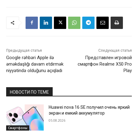
Предыдущая статья
Следующая статья
Google rəhbəri Apple ilə
Представлен игровой
əməkdaşlığı davam etdirmək
смартфон Realme X50 Pro
niyyətində olduğunu açıqladı
Play
НОВОСТИ ПО ТЕМЕ
Huawei nova 16 SE получил очень яркий
экран и емкий аккумулятор
05.08.2026
Смартфоны