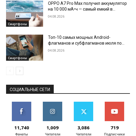
OPPO A7 Pro Max получил аккумулятор
на 10 000 мА•ч — самый емкий в
истории бренда
04.08.2026
Смартфоны
Топ-10 самых мощных Android-
флагманов и субфлагманов июля по
версии AnTuTu
04.08.2026
Смартфоны
СОЦИАЛЬНЫЕ СЕТИ
11,740
1,009
3,086
719
Фанаты
Читатели
Читатели
Подписчики