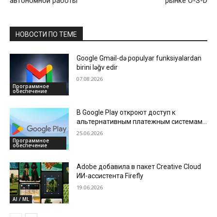
автономной работы
рынке O-S-D
НОВОСТИ ПО ТЕМЕ
Google Gmail-də populyar funksiyalardan
birini ləğv edir
07.08.2026
Программное
обеспечение
В Google Play откроют доступ к
альтернативным платежным системам,
а также снизят комиссии для
25.06.2026
разработчиков
Программное
обеспечение
Adobe добавила в пакет Creative Cloud
ИИ-ассистента Firefly
19.06.2026
AI / ML