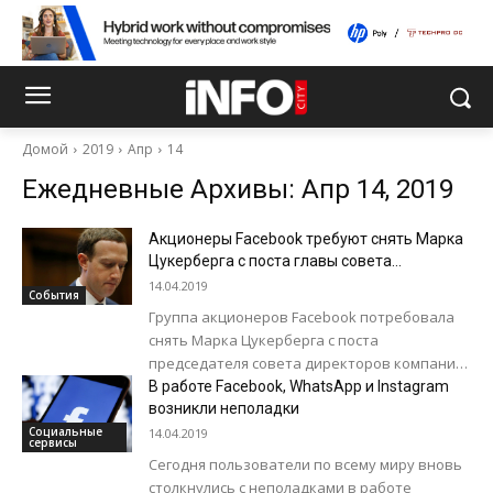
Домой
2019
Апр
14
Ежедневные Архивы: Апр 14, 2019
Акционеры Facebook требуют снять Марка
Цукерберга с поста главы совета
директоров
14.04.2019
События
Группа акционеров Facebook потребовала
снять Марка Цукерберга с поста
председателя совета директоров компании.
Об этом говорится в заявлении на сайте
В работе Facebook, WhatsApp и Instagram
Комиссии по ценным бумагам...
возникли неполадки
Социальные
14.04.2019
сервисы
Сегодня пользователи по всему миру вновь
столкнулись с неполадками в работе