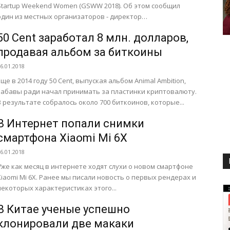
Startup Weekend Women (GSWW 2018). Об этом сообщил
один из местных организаторов - директор
инновационного центра...
50 Сent заработал 8 млн. долларов,
продавая альбом за биткоины
6.01.2018
Еще в 2014 году 50 Сent, выпуская альбом Animal Ambition,
забавы ради начал принимать за пластинки криптовалюту.
В результате собралось около 700 биткоинов, которые...
В Интернет попали снимки
смартфона Xiaomi Mi 6X
6.01.2018
Уже как месяц в интернете ходят слухи о новом смартфоне
Xiaomi Mi 6X. Ранее мы писали новость о первых рендерах и
некоторых характеристиках этого...
В Китае ученые успешно
клонировали две макаки