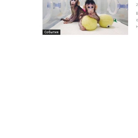
2
События