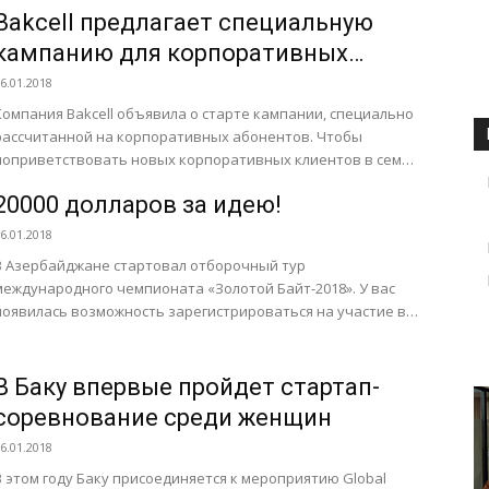
с камерой, который обеспечивает высочайшую...
Bakcell предлагает специальную
кампанию для корпоративных
клиентов
6.01.2018
Компания Bakcell объявила о старте кампании, специально
рассчитанной на корпоративных абонентов. Чтобы
поприветствовать новых корпоративных клиентов в семье
Bakcell Business, а также предоставить текущим...
20000 долларов за идею!
6.01.2018
В Азербайджане стартовал отборочный тур
международного чемпионата «Золотой Байт-2018». У вас
появилась возможность зарегистрироваться на участие в
Международном ІТ-Чемпионате для молодежи «Золотой
Байт 2018»!...
В Баку впервые пройдет стартап-
соревнование среди женщин
6.01.2018
В этом году Баку присоединяется к мероприятию Global