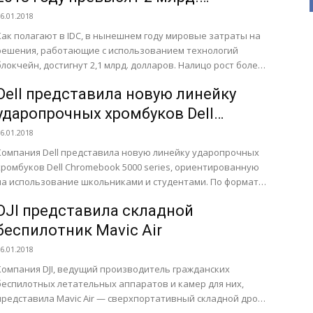
долларов
6.01.2018
Как полагают в IDC, в нынешнем году мировые затраты на
решения, работающие с использованием технологий
блокчейн, достигнут 2,1 млрд. долларов. Налицо рост более
чем...
Dell представила новую линейку
ударопрочных хромбуков Dell
Chromebook 5000
6.01.2018
Компания Dell представила новую линейку ударопрочных
хромбуков Dell Chromebook 5000 series, ориентированную
на использование школьниками и студентами. По формату
модели в рамках линейки могут...
DJI представила складной
беспилотник Mavic Air
6.01.2018
Компания DJI, ведущий производитель гражданских
беспилотных летательных аппаратов и камер для них,
представила Mavic Air — сверхпортативный складной дрон