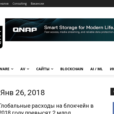
рналов
Consulting
Вакансии
WARE
AV
САЙТЫ
BLOCKCHAIN
AI / ML
И
Янв 26, 2018
Глобальные расходы на блокчейн в
2018 году превысят 2 млрд.