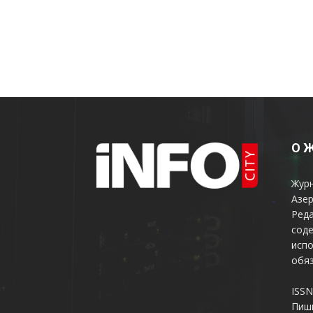
О 
Жур
Азер
Реда
соде
испо
обяз
ISSN
Пиш