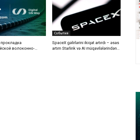
События
 прокладка
SpaceX gəlirlərini ikiqat artırdı – əsas
йской волоконно-
artım Starlink və AI müqavilələrindən
 кабельной линии по
gəldi
ского моря