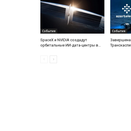
События
События
SpaceX и NVIDIA создадут
Завершена
орбитальные ИИ-дата-центры в
Транскаспи
рамках проекта Starmind
оптической
дну Каспий