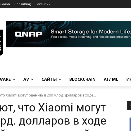
рналов
Consulting
Вакансии
WARE
AV
САЙТЫ
BLOCKCHAIN
AI / ML
И
то Xiaomi могут оценить в 200 млрд. долларов в ходе...
т, что Xiaomi могут
рд. долларов в ходе