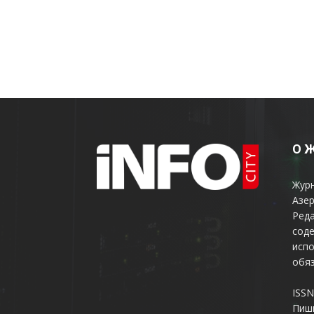
О 
Жур
Азер
Реда
соде
испо
обяз
ISSN
Пиш