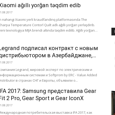
Xiaomi ağıllı yorğan təqdim edib
1.08.2017
in nəhəngi Xiaomi yerli kraudfandinq platformasında The
Charpa Temperature Contorl Quilt adlı ağıllı yorğan yerləşdirib.
eni texnologiya MIJA brendi altında təqdim edilib. Ağıllı yorğan
100%...
Legrand подписал контракт с новым
дистрибьютором в Азербайджане,
Беларуси и Грузии
1.08.2017
Компания Legrand, мировой эксперт по электрическим и
информационным системам и Softprom by ERC - Value Added
Distributor в странах СНГ и Европы, объявили о...
IFA 2017: Samsung представила Gear
Fit 2 Pro, Gear Sport и Gear IconX
1.08.2017
Международная потребительская выставка IFA 2017, как