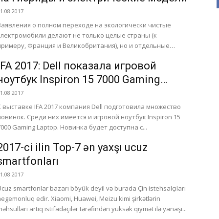
1.08.2017
Заявления о полном переходе на экологически чистые
электромобили делают не только целые страны (к
примеру, Франция и Великобритания), но и отдельные
автопроизводители. На днях о будущем отказе...
IFA 2017: Dell показала игровой
ноутбук Inspiron 15 7000 Gaming
Laptop
1.08.2017
К выставке IFA 2017 компания Dell подготовила множество
новинок. Среди них имеется и игровой ноутбук Inspiron 15
7000 Gaming Laptop. Новинка будет доступна с...
2017-ci ilin Top-7 ən yaxşı ucuz
smartfonları
1.08.2017
Ucuz smartfonlar bazarı böyük deyil və burada Çin istehsalçıları
hegemonluq edir. Xiaomi, Huawei, Meizu kimi şirkətlərin
məhsulları artıq istifadəçilər tərəfindən yüksək qiymət ilə yanaşı...