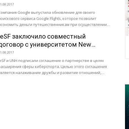
1.08.2017
Компания Google выпустила обновление для своего
поискового сервиса Google Flights, которое позволит
экономить деньги путешественникам при осуществлении
иа перелётов. Новая вкладка Flight Insights показывает
IeSF заключило совместный
рекомендации,...
договор с университетом New
Haven (UNH)
1.08.2017
IeSF и UNH подписали соглашение о партнерстве в целях
расширения сферы киберспорта. Целью этого соглашения
является налаживание дружбы и развитие отношений,
которые будут способствовать...