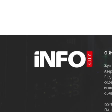
О 
Жур
Азер
Реда
соде
испо
обяз
ISSN
Пиш