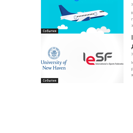
3
ав
События
3
События