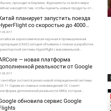
обычно, проходит в Берлине. Журналисты со всего мира
сейчас находятся там, чтобы оценить новые продукты от
мировых производителей....
Китай планирует запустить поезда
HyperFlight со скоростью до 4000
км/ч
1.08.2017
Китайская аэрокосмическая научная и промышленная
корпорация (CASIC) сегодня объявила о планах разработки
транспортной системы HyperFlight с максимальной
скоростью поездов 4000 км/ч. Это примерно в десять раз
ARCore — новая платформа
выше,...
дополненной реальности от Google
1.08.2017
В сентябре состоится релиз новой операционной системы
iOS 11. Одним из главных нововведений ОС станет
платформа дополненной реальности ARKit, которая
открывает разработчикам доступ ко...
Google обновила сервис Google
Flights