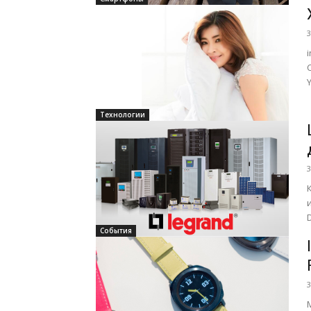
3
Y
Технологии
3
События
3