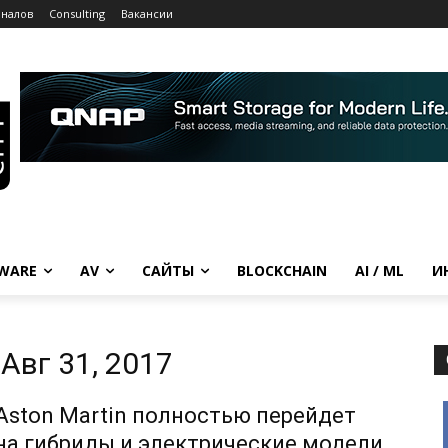
рналов
Consulting
Вакансии
WARE
AV
САЙТЫ
BLOCKCHAIN
AI / ML
И
Авг 31, 2017
Aston Martin полностью перейдет
на гибриды и электрические модели