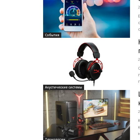
2
События
2
Акустические системы
2
Технологии