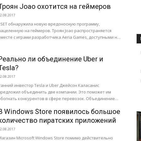
относятся к разным ценовым категориям, но способны
Троян Joao охотится на геймеров
запускать...
2.08.2017
ESET обнаружила новую вредоносную программу,
нацеленную на геймеров. Троян Joao распространяется
вместе с играми разработчика Aeria Games, доступными на
еофициальных площадках. Joao предназначен для
загрузки и запуска...
Реально ли объединение Uber и
Tesla?
2.08.2017
Ранний инвестор Tesla и Uber Джейсон Каласанис
предложил объединить две компании. Это поможет им
обогнать конкурентов в сфере перевозок. Объединение
также решит проблему с...
В Windows Store появилось большое
количество пиратских приложений
2.08.2017
Магазин Microsoft Windows Store помимо действительно