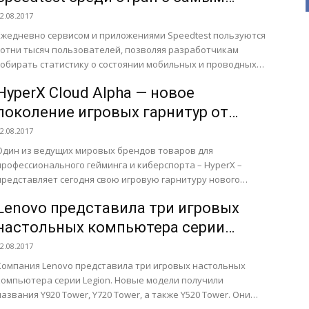
быстрым интернетом
2.08.2017
Ежедневно сервисом и приложениями Speedtest пользуются
сотни тысяч пользователей, позволяя разработчикам
собирать статистику о состоянии мобильных и проводных
сетей по всему миру. На основании...
HyperX Cloud Alpha — новое
поколение игровых гарнитур от
HyperX
2.08.2017
Один из ведущих мировых брендов товаров для
профессионального гейминга и киберспорта – HyperX –
представляет сегодня свою игровую гарнитуру нового
поколения – HyperX TM...
Lenovo представила три игровых
настольных компьютера серии
Legion
2.08.2017
Компания Lenovo представила три игровых настольных
компьютера серии Legion. Новые модели получили
названия Y920 Tower, Y720 Tower, а также Y520 Tower. Они