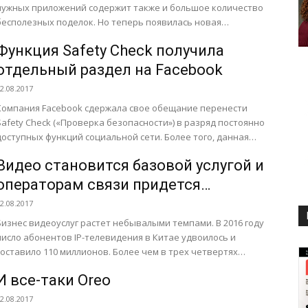
нужных приложений содержит также и большое количество
бесполезных поделок. Но теперь появилась новая
проблема – магазин начали наполнять...
Функция Safety Check получила
отдельный раздел на Facebook
2.08.2017
Компания Facebook сдержала свое обещание перенести
Safety Check («Проверка безопасности») в разряд постоянно
доступных функций социальной сети. Более того, данная
функциональность даже получила отдельный...
Видео становится базовой услугой и
операторам связи придется
изменить свои сети
2.08.2017
Бизнес видеоуслуг растет небывалыми темпами. В 2016 году
число абонентов IP-телевидения в Китае удвоилось и
составило 110 миллионов. Более чем в трех четвертях
сех...
И все-таки Oreo
2.08.2017