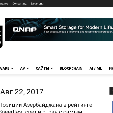
рналов
Consulting
Вакансии
WARE
AV
САЙТЫ
BLOCKCHAIN
AI / ML
И
Авг 22, 2017
Позиции Азербайджана в рейтинге
Speedtest среди стран с самым