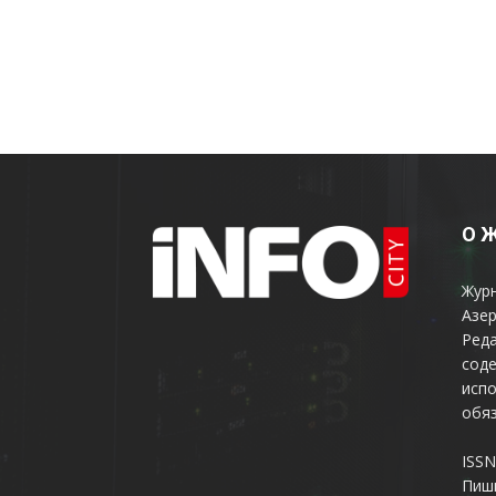
О 
Жур
Азер
Реда
соде
испо
обяз
ISSN
Пиш