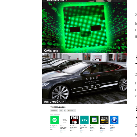
2
н
События
2
Автомобили
2