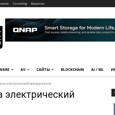
рналов
Consulting
Вакансии
WARE
AV
САЙТЫ
BLOCKCHAIN
AI / ML
И
вила электрический внедорожник
а электрический