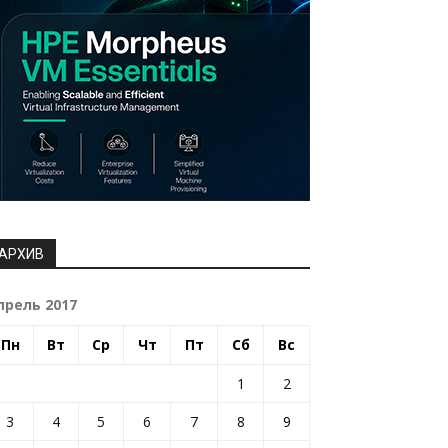
АРХИВ
прель 2017
Пн
Вт
Ср
Чт
Пт
Сб
Вс
1
2
3
4
5
6
7
8
9