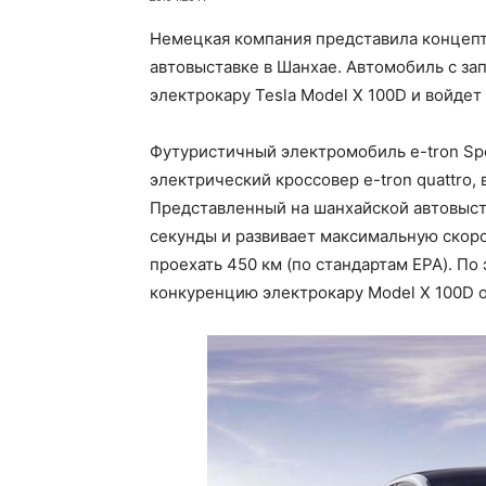
Немецкая компания представила концепт 
автовыставке в Шанхае. Автомобиль с за
электрокару Tesla Model X 100D и войдет
Футуристичный электромобиль e-tron Spo
электрический кроссовер e-tron quattro, 
Представленный на шанхайской автовыста
секунды и развивает максимальную скоро
проехать 450 км (по стандартам EPA). По
конкуренцию электрокару Model X 100D от