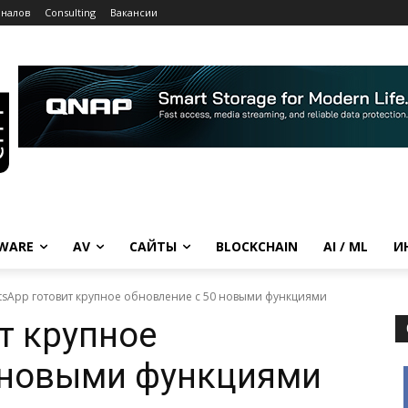
рналов
Consulting
Вакансии
WARE
AV
САЙТЫ
BLOCKCHAIN
AI / ML
И
tsApp готовит крупное обновление с 50 новыми функциями
т крупное
0 новыми функциями