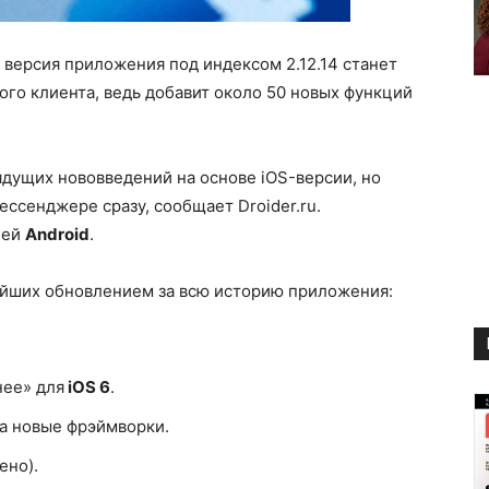
версия приложения под индексом 2.12.14 станет
го клиента, ведь добавит около 50 новых функций
ядущих нововведений на основе iOS-версии, но
ессенджере сразу, сообщает Droider.ru.
лей
Android
.
ейших обновлением за всю историю приложения:
нее» для
iOS 6
.
а новые фрэймворки.
ено).