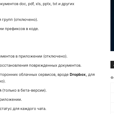
ентов doc, pdf, xls, pptx, txt и других
 групп (отключено).
и префиксов в коде.
ументов в приложении (отключено).
восстановления поврежденных документов.
сторонних облачных сервисов, вроде
Dropbox,
для
Ф
о).
h
(только в бета-версии).
приложении.
татус для каждого чата.