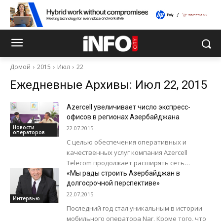
Домой
2015
Июл
22
Ежедневные Архивы: Июл 22, 2015
Azercell увеличивает число экспресс-
офисов в регионах Азербайджана
Новости
22.07.2015
операторов
С целью обеспечения оперативных и
качественных услуг компания Azercell
Telecom продолжает расширять сеть
экспресс-офисов в Баку и регионах. 22 июля в
«Мы рады строить Азербайджан в
городе Нефтчала по...
долгосрочной перспективе»
22.07.2015
Интервью
Последний год стал уникальным в истории
мобильного оператора Nar. Кроме того, что