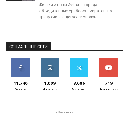
Жители и гости Дубая — города
Объединённых Арабских Эмиратов, по-
праву считающегося символом
человеческого прогресса и воплощением
передовых достижений науки и самых
эффективных технологий, —...
СОЦИАЛЬНЫЕ СЕТИ
11,740
1,009
3,086
719
Фанаты
Читатели
Читатели
Подписчики
- Реклама -