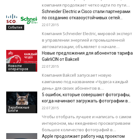
компания продолжает четко идти по пути
наращивания мощности своей сети и
Schneider Electric и Cisco стали партнерами
улучшения...
по созданию отказоустойчивых сетей
систем управления
22.07.2015
События
Компания Schneider Electric, мировой эксперт
в управлении энергией и промышленной
автоматизации, объявляет о начале
партнерства с мировым лидером в области
Новые предложения для абонентов тарифа
сетевых систем - компанией...
GəlirliCIN от Bakcell
Новости
22.07.2015
операторов
Компания Bakcell запускает новую
кампанию под названием «Чудеса каждый
день» для своих абонентов в
тарифеGəlirliCIN. Механизм новой кампании
5 ошибок, которые совершают фотографы,
позволяет возвращать на баланс всю
когда начинают загружать фотографии в
интернет
сумму...
Зарубежные
22.07.2015
Блоги
Чтобы отобрать лучшее и написать о самом
интересном, мы ежедневно просматриваем
большое количество фотографий в
интернете, и за это время узнали о важных
Apple продолжает работу над проектом