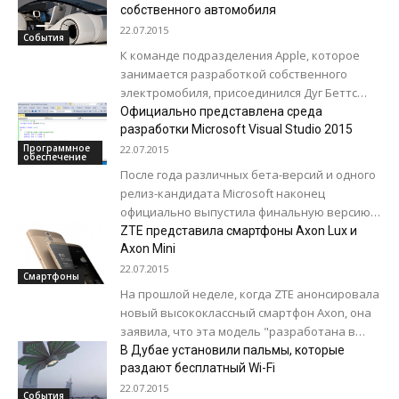
вещах,...
собственного автомобиля
22.07.2015
События
К команде подразделения Apple, которое
занимается разработкой собственного
электромобиля, присоединился Дуг Беттс
(Doug Betts), экс-руководитель Fiat Chrysler.
Официально представлена среда
Проект, получивший название «Титан»,
разработки Microsoft Visual Studio 2015
может стать основным...
Программное
22.07.2015
обеспечение
После года различных бета-версий и одного
релиз-кандидата Microsoft наконец
официально выпустила финальную версию
своей популярной среды разработки Visual
ZTE представила смартфоны Axon Lux и
Studio. Как передает 3DNews, одновременно
Axon Mini
представлена...
22.07.2015
Смартфоны
На прошлой неделе, когда ZTE анонсировала
новый высококлассный смартфон Axon, она
заявила, что эта модель "разработана в
США и для США". Тем не менее,...
В Дубае установили пальмы, которые
раздают бесплатный Wi-Fi
22.07.2015
События