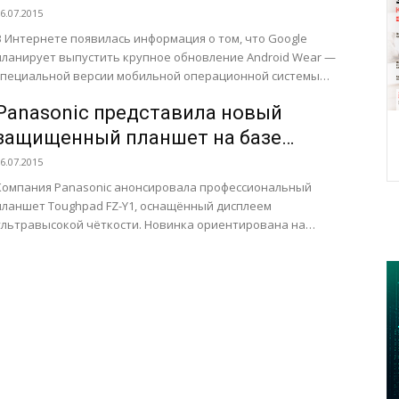
6.07.2015
В Интернете появилась информация о том, что Google
планирует выпустить крупное обновление Android Wear —
специальной версии мобильной операционной системы
Android для «умных» часов....
Panasonic представила новый
защищенный планшет на базе
Windows 8.1
6.07.2015
Компания Panasonic анонсировала профессиональный
планшет Toughpad FZ-Y1, оснащённый дисплеем
ультравысокой чёткости. Новинка ориентирована на
выполнение рабочих задач в таких областях, как
телевещание, здравоохранение, мода,...