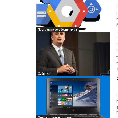
1
т
Программное обеспечение
1
События
1
Операционные системы