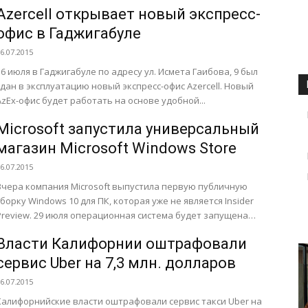
что сборка под номером 10240 является последней...
Azercell открывает новый экспресс-
офис в Гаджигабуле
6.07.2015
16 июля в Гаджигабуле по адресу ул. Исмета Гаибова, 9 был
сдан в эксплуатацию новый экспресс-офис Azercell. Новый
AzEx-офис будет работать на основе удобной...
Microsoft запустила универсальный
магазин Microsoft Windows Store
6.07.2015
Вчера компания Microsoft выпустила первую публичную
сборку Windows 10 для ПК, которая уже не является Insider
Preview. 29 июля операционная система будет запущена
официально....
Власти Калифорнии оштрафовали
сервис Uber на 7,3 млн. долларов
6.07.2015
Калифорнийские власти оштрафовали сервис такси Uber на