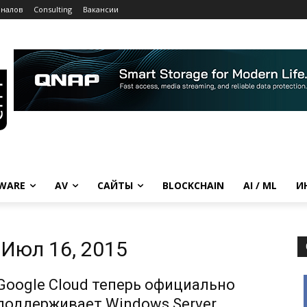
рналов
Consulting
Вакансии
WARE
AV
САЙТЫ
BLOCKCHAIN
AI / ML
И
Июл 16, 2015
Google Cloud теперь официально
поддерживает Windows Server