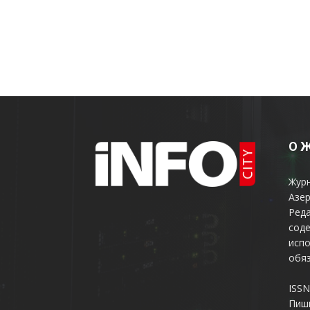
О 
Жур
Азер
Реда
соде
испо
обяз
ISSN
Пиш