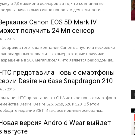
сумму в 7,3 миллиона долларов за то, что компания не
предоставляла комиссии по вопросам деятельности
коммунальных служб...
Зеркалка Canon EOS 5D Mark IV
может получить 24 Мп сенсор
6.07.2015
В феврале этого года компания Canon выпустила несколько
полнокадровых зеркальных камер, которые получили
разрешение в 50,6 мегапикселя, что является рекордом для
этой серии. Как сообщает...
HTC представила новые смартфоны
серии Desire на базе Snapdragon 210
6.07.2015
Компания HTC представила в США четыре новых смартфона
семейства Desire: Desire 626, 626s, 526 и 520. Об этом
сообщате издание iXBT. Итак, все новинки основаны...
Новая версия Android Wear выйдет
в августе