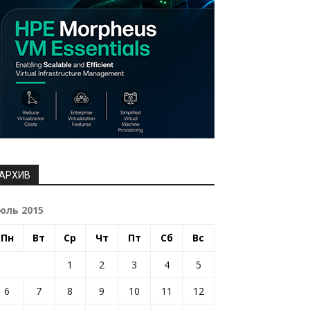
АРХИВ
юль 2015
Пн
Вт
Ср
Чт
Пт
Сб
Вс
1
2
3
4
5
6
7
8
9
10
11
12