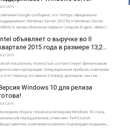
6.07.2015
Компания Google сообщила, что теперь официально
поддерживает Windows Server 2012 R2 и Windows Server
2008 R2 в своем облачном сервисе Compute Engine. «Вместо
ого,...
Intel объявляет о выручке во II
квартале 2015 года в размере 13,2
млрд. долларов
6.07.2015
Такой показатель полностью соответствует финансовым
прогнозам корпорации. Операционная прибыль компании
за этот период составила 2,9 млрд. долларов, чистая
прибыль - 2,7 млрд. долларов и...
Версия Windows 10 для релиза
готова!
6.07.2015
Последняя сборка технической версии Windows 10 стала
финальной перед релизом, отмечает TechCrunch.
Представитель компании косвенно подтвердил изданию,