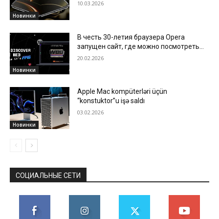
10.03.2026
Новинки
В честь 30-летия браузера Opera
запущен сайт, где можно посмотреть
все этапы развития интернета
20.02.2026
Новинки
Apple Mac kompüterləri üçün
“konstuktor”u işə saldı
03.02.2026
Новинки
СОЦИАЛЬНЫЕ СЕТИ