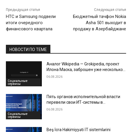
Предыдущая статья
Следующая статья
HTC и Samsung подвели
Бюджетный тачфон Nokia
итоги очередного
Asha 501 выходит в
финансового квартала
продажу в Азербайджане
НОВОСТИ ПО ТЕМЕ
Аналог Wikipedia — Grokipedia, проект
Илона Маска, заброшен уже несколько
месяцев
06.08.2026
Социальные
сервисы
Пять органов исполнительной власти
перевели свои ИТ-системы в
«Правительственное облако»
06.08.2026
Социальные
сервисы
Beş İcra Hakimiyyəti İT sistemlərini