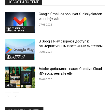
НОВОСТИ ПО ТЕМЕ
Google Gmail-də populyar funksiyalardan
birini ləğv edir
07.08.2026
Программное
обеспечение
В Google Play откроют доступ к
альтернативным платежным системам,
а также снизят комиссии для
25.06.2026
разработчиков
Программное
обеспечение
Adobe добавила в пакет Creative Cloud
ИИ-ассистента Firefly
19.06.2026
AI / ML